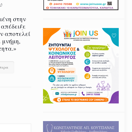
υ
μένη στην
 απέδειξε
εν αποτελεί
 μνήμη,
τητα.»
ότερα