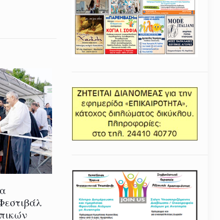
ία
 Φεστιβάλ
οπικών