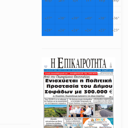
+
37°
+
38°
+
39°
+
40°
+
38°
+
36°
+
28°
+
24°
+
24°
+
24°
+
23°
+
23°