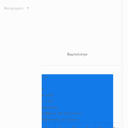
Κατηγορίες
Εορτολόγιο
+
37
°
C
H:
+
38°
L:
+
25°
Καρδίτσα
Σάββατο, 08 Αύγουστος
Πρόγνωση για 7 μέρες
Κυρ
Δευ
Τρι
Τετ
Πεμ
Παρ