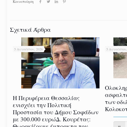
Κοινοποίηση
Σχετικά Άρθρα
5 Αυγούστου, 2026
5 Αυγούστου,
Ολοκλη
ασφαλτ
Η Περιφέρεια Θεσσαλίας
των οδώ
ενισχύει την Πολιτική
Κολοκοτ
Προστασία του Δήμου Σοφάδων
με 300.000 ευρώΔ. Κουρέτας:
Θωρακίζουμε έμπρακτα τον