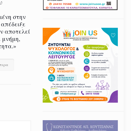
υ
μένη στην
 απέδειξε
εν αποτελεί
 μνήμη,
τητα.»
ότερα