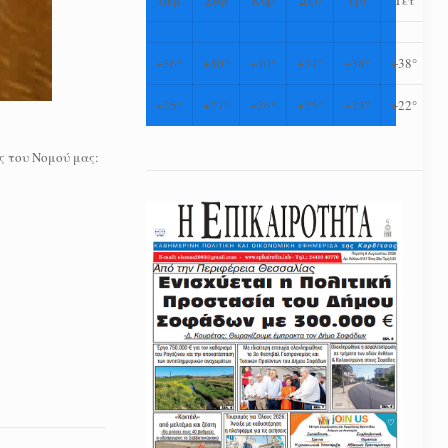
+
36°
+
40°
+
40°
+
37°
+
38°
+
38°
+
25°
+
27°
+
26°
+
25°
+
23°
+
22°
ς του Νομού μας: