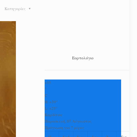
Κατηγορίες
Εορτολόγιο
+
35
°
C
H:
+
39°
L:
+
25°
Καρδίτσα
Παρασκευή, 07 Αύγουστος
Πρόγνωση για 7 μέρες
Πεμ
Σαβ
Κυρ
Δευ
Τρι
Τετ