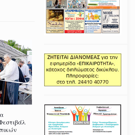
ία
 Φεστιβάλ
οπικών