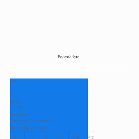
Εορτολόγιο
+
35
°
C
H:
+
36°
L:
+
25°
Καρδίτσα
Σάββατο, 08 Αύγουστος
Πρόγνωση για 7 μέρες
Κυρ
Δευ
Τρι
Τετ
Πεμ
Παρ