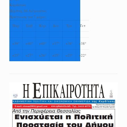
Καρδίτσα
Πέμπτη, 06 Αύγουστος
Πρόγνωση για 7 μέρες
Παρ
Σαβ
Κυρ
Δευ
Τρι
Τετ
+
39°
+
40°
+
40°
+
37°
+
38°
+
38°
+
25°
+
27°
+
26°
+
25°
+
23°
+
22°