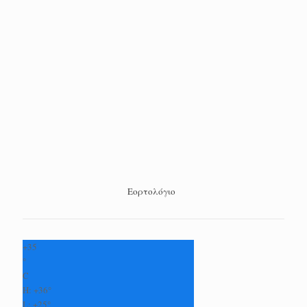
Εορτολόγιο
+
35
°
C
H:
+
36°
L:
+
25°