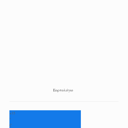
Εορτολόγιο
+
35
°
C