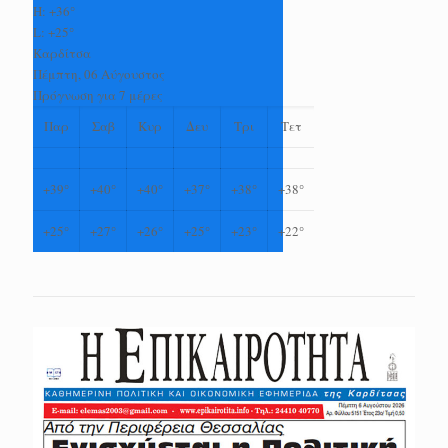
H:
+
36°
L:
+
25°
Καρδίτσα
Πέμπτη, 06 Αύγουστος
Πρόγνωση για 7 μέρες
Παρ
Σαβ
Κυρ
Δευ
Τρι
Τετ
+
39°
+
40°
+
40°
+
37°
+
38°
+
38°
+
25°
+
27°
+
26°
+
25°
+
23°
+
22°