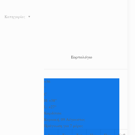
Κατηγορίες
Εορτολόγιο
+
36
°
C
H:
+
38°
L:
+
27°
Καρδίτσα
Κυριακή, 09 Αύγουστος
Πρόγνωση για 7 μέρες
Δευ
Τρι
Τετ
Πεμ
Παρ
Σαβ