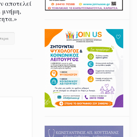
εν αποτελεί
 μνήμη,
τητα.»
ότερα