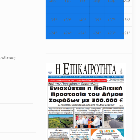
+
35°
+
39°
+
40°
+
39°
+
37°
+
36°
+
24°
+
24°
+
24°
+
24°
+
23°
+
21°
αρδίτσας: