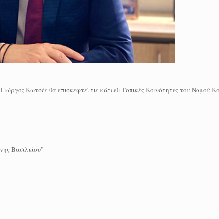
Γιώργος Κωτσός θα επισκεφτεί τις κάτωθι Τοπικές Κοινότητες του Νομού Κ
νης Βασιλείου”