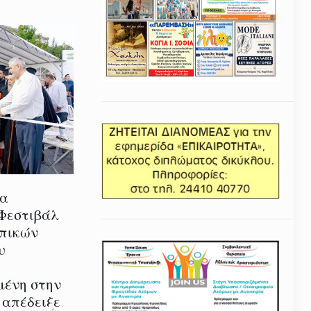
ία
 Φεστιβάλ
οπικών
υ
μένη στην
 απέδειξε