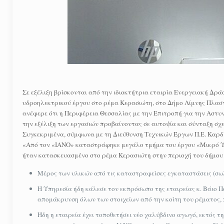
Σε εξέλιξη βρίσκονται από την ιδιοκτήτρια εταιρία Ενεργειακή Δρ
υδροηλεκτρικού έργου στο ρέμα Κερασιώτη, στο Δήμο Λίμνης Πλασ
ανέφερε ότι η Περιφέρεια Θεσσαλίας με την Επιτροπή για την Αστυ
την εξέλιξη των εργασιών προβαίνοντας σε αυτοψία και σύνταξη σχε
Συγκεκριμένα, σύμφωνα με τη Διεύθυνση Τεχνικών Έργων Π.Ε. Καρδ
«Από τον «ΙΑΝΟ» καταστράφηκε μεγάλο τμήμα του έργου «Μικρό Υ
ήταν κατασκευασμένο στο ρέμα Κερασιώτη στην περιοχή του δήμου 
Μέρος των υλικών από τις καταστραφείσες εγκαταστάσεις (σω
Η Υπηρεσία ήδη κάλεσε τον εκπρόσωπο της εταιρείας κ. Βάιο 
απομάκρυνση όλων των στοιχείων από την κοίτη του ρέματος,
Ήδη η εταιρεία έχει τοποθετήσει νέο χαλύβδινο αγωγό, εκτός τη