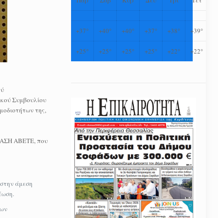
+
37°
+
40°
+
40°
+
37°
+
38°
+
39°
+
25°
+
25°
+
25°
+
25°
+
22°
+
22°
ού
ακού Συμβουλίου
μοδιοτήτων της,
ΡΑΣΗ ΑΒΕΤΕ, που
 στην άμεση
έωση.
των