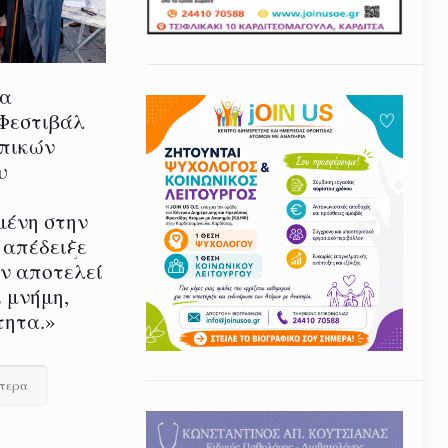
ία
 Φεστιβάλ
οπικών
υ
μένη στην
 απέδειξε
εν αποτελεί
 μνήμη,
τητα.»
ότερα