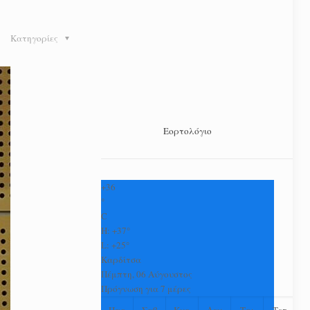
Κατηγορίες
Εορτολόγιο
+
36
°
C
H:
+
37°
L:
+
25°
Καρδίτσα
Πέμπτη, 06 Αύγουστος
Πρόγνωση για 7 μέρες
Παρ
Σαβ
Κυρ
Δευ
Τρι
Τετ