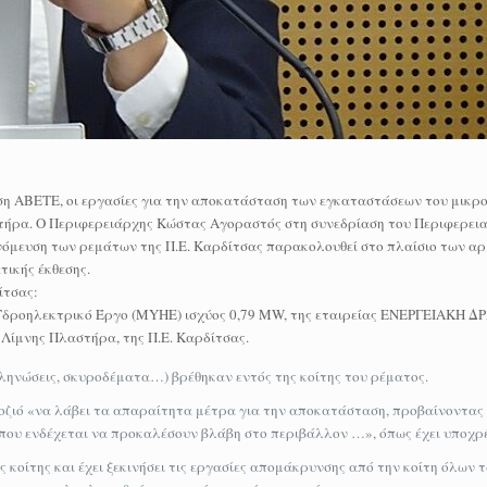
άση ΑΒΕΤΕ, οι εργασίες για την αποκατάσταση των εγκαταστάσεων του μικρ
τήρα. Ο Περιφερειάρχης Κώστας Αγοραστός στη συνεδρίαση του Περιφερει
νόμευση των ρεμάτων της Π.Ε. Καρδίτσας παρακολουθεί στο πλαίσιο των αρ
τικής έκθεσης.
ίτσας:
δροηλεκτρικό Έργο (MYHE) ισχύος 0,79 MW, της εταιρείας ΕΝΕΡΓΕΙΑΚΗ Δ
Λίμνης Πλαστήρα, της Π.Ε. Καρδίτσας.
ληνώσεις, σκυροδέματα…) βρέθηκαν εντός της κοίτης του ρέματος.
Ποζιό «να λάβει τα απαραίτητα μέτρα για την αποκατάσταση, προβαίνοντας
 που ενδέχεται να προκαλέσουν βλάβη στο περιβάλλον …», όπως έχει υποχρ
ς κοίτης και έχει ξεκινήσει τις εργασίες απομάκρυνσης από την κοίτη όλων 