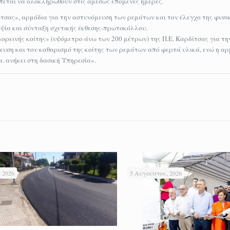
πεται να ολοκληρωθούν στις αμέσως επόμενες ημέρες.
τσας», αρμόδια για την αστυνόμευση των ρεμάτων και τον έλεγχο της φυσικ
ψία και σύνταξη σχετικής έκθεσης-πρωτοκόλλου.
«ορεινής κοίτης» (υψόμετρο άνω των 200 μέτρων) της Π.Ε. Καρδίτσας για τη
ευση και τον καθαρισμό της κοίτης των ρεμάτων από φερτά υλικά, ενώ η αρ
α. ανήκει στη δασική Υπηρεσία».
 2026
5 Αυγούστου, 2026