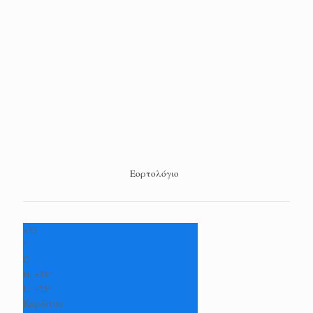
Εορτολόγιο
+
35
°
C
H:
+
38°
L:
+
25°
Καρδίτσα