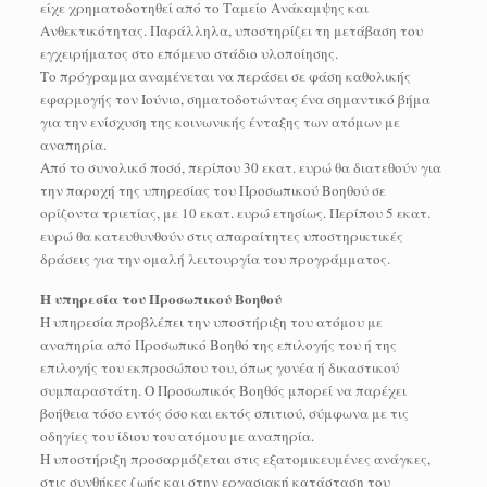
είχε χρηματοδοτηθεί από το Ταμείο Ανάκαμψης και
Ανθεκτικότητας. Παράλληλα, υποστηρίζει τη μετάβαση του
εγχειρήματος στο επόμενο στάδιο υλοποίησης.
Το πρόγραμμα αναμένεται να περάσει σε φάση καθολικής
εφαρμογής τον Ιούνιο, σηματοδοτώντας ένα σημαντικό βήμα
για την ενίσχυση της κοινωνικής ένταξης των ατόμων με
αναπηρία.
Από το συνολικό ποσό, περίπου 30 εκατ. ευρώ θα διατεθούν για
την παροχή της υπηρεσίας του Προσωπικού Βοηθού σε
ορίζοντα τριετίας, με 10 εκατ. ευρώ ετησίως. Περίπου 5 εκατ.
ευρώ θα κατευθυνθούν στις απαραίτητες υποστηρικτικές
δράσεις για την ομαλή λειτουργία του προγράμματος.
Η υπηρεσία του Προσωπικού Βοηθού
Η υπηρεσία προβλέπει την υποστήριξη του ατόμου με
αναπηρία από Προσωπικό Βοηθό της επιλογής του ή της
επιλογής του εκπροσώπου του, όπως γονέα ή δικαστικού
συμπαραστάτη. Ο Προσωπικός Βοηθός μπορεί να παρέχει
βοήθεια τόσο εντός όσο και εκτός σπιτιού, σύμφωνα με τις
οδηγίες του ίδιου του ατόμου με αναπηρία.
Η υποστήριξη προσαρμόζεται στις εξατομικευμένες ανάγκες,
στις συνθήκες ζωής και στην εργασιακή κατάσταση του