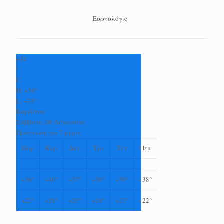
Εορτολόγιο
+
34
°
C
H:
+
39°
L:
+
25°
Καρδίτσα
Σάββατο, 08 Αύγουστος
Πρόγνωση για 7 μέρες
Παρ
Κυρ
Δευ
Τρι
Τετ
Πεμ
+
36°
+
40°
+
37°
+
38°
+
39°
+
38°
+
25°
+
28°
+
25°
+
24°
+
23°
+
22°