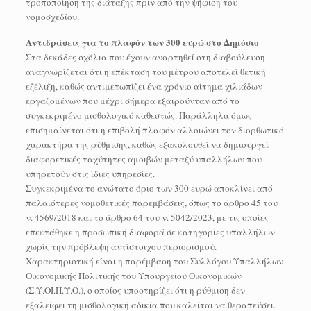
τροποποίηση της διάταξης πριν από την ψήφιση του
νομοσχεδίου.
Αντιδράσεις για το πλαφόν των 300 ευρώ στο Δημόσιο
Στα δεκάδες σχόλια που έχουν αναρτηθεί στη διαβούλευση
αναγνωρίζεται ότι η επέκταση του μέτρου αποτελεί θετική
εξέλιξη, καθώς αντιμετωπίζει ένα χρόνιο αίτημα χιλιάδων
εργαζομένων που μέχρι σήμερα εξαιρούνταν από το
συγκεκριμένο μισθολογικό καθεστώς. Παράλληλα όμως
επισημαίνεται ότι η επιβολή πλαφόν αλλοιώνει τον διορθωτικό
χαρακτήρα της ρύθμισης, καθώς εξακολουθεί να δημιουργεί
διαφορετικές ταχύτητες αμοιβών μεταξύ υπαλλήλων που
υπηρετούν στις ίδιες υπηρεσίες.
Συγκεκριμένα το ανώτατο όριο των 300 ευρώ αποκλίνει από
παλαιότερες νομοθετικές παρεμβάσεις, όπως το άρθρο 45 του
ν. 4569/2018 και το άρθρο 64 του ν. 5042/2023, με τις οποίες
επεκτάθηκε η προσωπική διαφορά σε κατηγορίες υπαλλήλων
χωρίς την πρόβλεψη αντίστοιχου περιορισμού.
Χαρακτηριστική είναι η παρέμβαση του Συλλόγου Υπαλλήλων
Οικονομικής Πολιτικής του Υπουργείου Οικονομικών
(Σ.Υ.ΟΙ.Π.Υ.Ο.), ο οποίος υποστηρίζει ότι η ρύθμιση δεν
εξαλείφει τη μισθολογική αδικία που καλείται να θεραπεύσει.