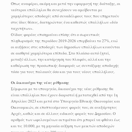
Όπως αναφέρει, ακόμη και μετά την εφαρμογή της διάταξης, οι
νεότεροι υπάλληλοι θα συνεχίσουν να αμείβονται με
χαμηλότερες αποδοχές από συναδέλφους τους που υπηρετούν
στις ίδιες θέσεις, διατηρώντας ένα καθεστώς υπαλλήλων «δύο
ταχυτήτων».
Ο ίδιος φορέας επισημαίνει επίσης ότι ο σωρευτικός
πληθωρισμός της περιόδου 2019-2026 υπερβαίνει το 27%, ενώ
οι αυξήσεις στις αποδοχές των δημοσίων υπαλλήλων κινούνται
σε αισθητά χαμηλότερα επίπεδα. Στο πλαίσιο αυτό ζητεί,
μεταξύ άλλων, την κατάργηση του πλαφόν, αλλά και την
καθιέρωση της προσωπικής διαφοράς ως συντάξιμης αποδοχής
τόσο για τους παλαιούς όσο και για τους νέους υπαλλήλους.
Οι δικαιούχοι της νέας ρύθμισης
Σύμφωνα με το υπουργείο, δικαιούχοι της νέας ρύθμισης θα
είναι υπάλληλοι που έχουν διοριστεί ή μεταταχθεί από την 1η
Απριλίου 2023 και μετά στο Υπουργείο Εθνικής Οικονομίας και
Οικονομικών, σε εποπτευόμενους φορείς του, σε ανεξάρτητες
Αρχές, καθώς και σε άλλους ειδικούς φορείς του Δημοσίου. Ο
αριθμός των ωφελουμένων εκτιμάται ότι μπορεί να φθάνει έως
και τις 10.000, με τη μηνιαία αύξηση των μεικτών αποδοχών
τους να φθάνει έως τα 300 ευρώ.