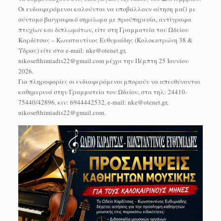
Οι ενδιαφερόμενοι καλούνται να υποβάλλουν αίτηση μαζί με
σύντομο βιογραφικό σημείωμα με προϋπηρεσία, αντίγραφα
πτυχίων και διπλωμάτων, είτε στη Γραμματεία του Ωδείου
Καρδίτσας – Κωνσταντίνος Ευθυμιάδης (Κολοκοτρώνη 38 &
Ύδρας) είτε στα e-mail: nke@otenet.gr,
nikosefthimiadis22@gmail.com μέχρι την Πέμπτη 25 Ιουνίου
2026.
Για πληροφορίες οι ενδιαφερόμενοι μπορούν να απευθύνονται
καθημερινά στην Γραμματεία του Ωδείου, στα τηλ: 24410-
75440/42896, κιν: 6944442532, e-mail: nke@otenet.gr,
nikosefthimiadis22@gmail.com.