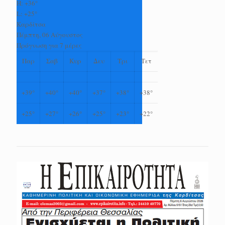
H:
+
36°
L:
+
25°
Καρδίτσα
Πέμπτη, 06 Αύγουστος
Πρόγνωση για 7 μέρες
Παρ
Σαβ
Κυρ
Δευ
Τρι
Τετ
+
39°
+
40°
+
40°
+
37°
+
38°
+
38°
+
25°
+
27°
+
26°
+
25°
+
23°
+
22°