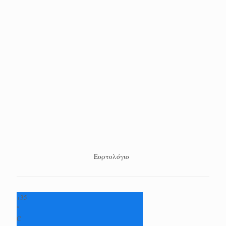
Εορτολόγιο
+
35
°
C