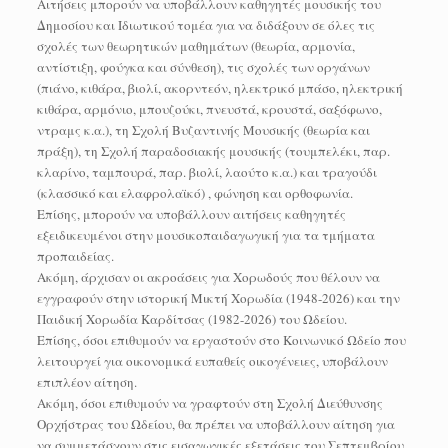
Αιτήσεις μπορούν να υποβάλλουν καθηγητές μουσικής του
Δημοσίου και Ιδιωτικού τομέα για να διδάξουν σε όλες τις
σχολές των θεωρητικών μαθημάτων (θεωρία, αρμονία,
αντίστιξη, φούγκα και σύνθεση), τις σχολές των οργάνων
(πιάνο, κιθάρα, βιολί, ακορντεόν, ηλεκτρικό μπάσο, ηλεκτρική
κιθάρα, αρμόνιο, μπουζούκι, πνευστά, κρουστά, σαξόφωνο,
ντραμς κ.α.), τη Σχολή Βυζαντινής Μουσικής (θεωρία και
πράξη), τη Σχολή παραδοσιακής μουσικής (τουμπελέκι, παρ.
κλαρίνο, ταμπουρά, παρ. βιολί, λαούτο κ.α.) και τραγούδι
(κλασσικό και ελαφρολαϊκό) , φώνηση και ορθοφωνία.
Επίσης, μπορούν να υποβάλλουν αιτήσεις καθηγητές
εξειδικευμένοι στην μουσικοπαιδαγωγική για τα τμήματα
προπαιδείας.
Aκόμη, άρχισαν οι ακροάσεις για Χορωδούς που θέλουν να
εγγραφούν στην ιστορική Μικτή Χορωδία (1948-2026) και την
Παιδική Χορωδία Καρδίτσας (1982-2026) του Ωδείου.
Επίσης, όσοι επιθυμούν να εργαστούν στο Κοινωνικό Ωδείο που
λειτουργεί για οικονομικά ευπαθείς οικογένειες, υποβάλουν
επιπλέον αίτηση.
Ακόμη, όσοι επιθυμούν να γραφτούν στη Σχολή Διεύθυνσης
Ορχήστρας του Ωδείου, θα πρέπει να υποβάλλουν αίτηση για
να συμμετάσχουν στις εισαγωγικές εξετάσεις του Σεπτεμβρίου.