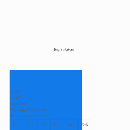
Εορτολόγιο
+
37
°
C
H:
+
38°
L:
+
27°
Καρδίτσα
Κυριακή, 09 Αύγουστος
Πρόγνωση για 7 μέρες
Δευ
Τρι
Τετ
Πεμ
Παρ
Σαβ