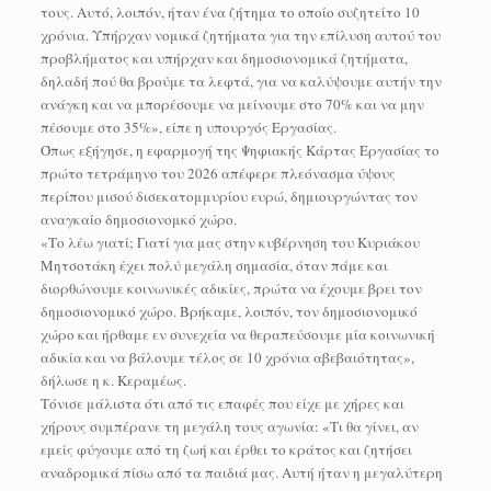
τους. Αυτό, λοιπόν, ήταν ένα ζήτημα το οποίο συζητείτο 10
χρόνια. Υπήρχαν νομικά ζητήματα για την επίλυση αυτού του
προβλήματος και υπήρχαν και δημοσιονομικά ζητήματα,
δηλαδή πού θα βρούμε τα λεφτά, για να καλύψουμε αυτήν την
ανάγκη και να μπορέσουμε να μείνουμε στο 70% και να μην
πέσουμε στο 35%», είπε η υπουργός Εργασίας.
Όπως εξήγησε, η εφαρμογή της Ψηφιακής Κάρτας Εργασίας το
πρώτο τετράμηνο του 2026 απέφερε πλεόνασμα ύψους
περίπου μισού δισεκατομμυρίου ευρώ, δημιουργώντας τον
αναγκαίο δημοσιονομκό χώρο.
«Το λέω γιατί; Γιατί για μας στην κυβέρνηση του Κυριάκου
Μητσοτάκη έχει πολύ μεγάλη σημασία, όταν πάμε και
διορθώνουμε κοινωνικές αδικίες, πρώτα να έχουμε βρει τον
δημοσιονομικό χώρο. Βρήκαμε, λοιπόν, τον δημοσιονομικό
χώρο και ήρθαμε εν συνεχεία να θεραπεύσουμε μία κοινωνική
αδικία και να βάλουμε τέλος σε 10 χρόνια αβεβαιότητας»,
δήλωσε η κ. Κεραμέως.
Τόνισε μάλιστα ότι από τις επαφές που είχε με χήρες και
χήρους συμπέρανε τη μεγάλη τους αγωνία: «Τι θα γίνει, αν
εμείς φύγουμε από τη ζωή και έρθει το κράτος και ζητήσει
αναδρομικά πίσω από τα παιδιά μας. Αυτή ήταν η μεγαλύτερη