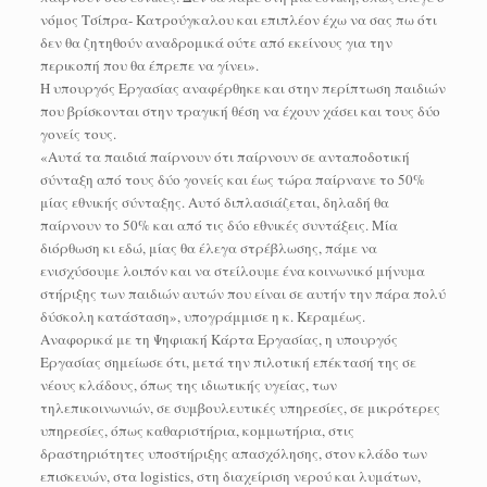
νόμος Τσίπρα- Κατρούγκαλου και επιπλέον έχω να σας πω ότι
δεν θα ζητηθούν αναδρομικά ούτε από εκείνους για την
περικοπή που θα έπρεπε να γίνει».
Η υπουργός Εργασίας αναφέρθηκε και στην περίπτωση παιδιών
που βρίσκονται στην τραγική θέση να έχουν χάσει και τους δύο
γονείς τους.
«Αυτά τα παιδιά παίρνουν ότι παίρνουν σε ανταποδοτική
σύνταξη από τους δύο γονείς και έως τώρα παίρνανε το 50%
μίας εθνικής σύνταξης. Αυτό διπλασιάζεται, δηλαδή θα
παίρνουν το 50% και από τις δύο εθνικές συντάξεις. Μία
διόρθωση κι εδώ, μίας θα έλεγα στρέβλωσης, πάμε να
ενισχύσουμε λοιπόν και να στείλουμε ένα κοινωνικό μήνυμα
στήριξης των παιδιών αυτών που είναι σε αυτήν την πάρα πολύ
δύσκολη κατάσταση», υπογράμμισε η κ. Κεραμέως.
Αναφορικά με τη Ψηφιακή Κάρτα Εργασίας, η υπουργός
Εργασίας σημείωσε ότι, μετά την πιλοτική επέκτασή της σε
νέους κλάδους, όπως της ιδιωτικής υγείας, των
τηλεπικοινωνιών, σε συμβουλευτικές υπηρεσίες, σε μικρότερες
υπηρεσίες, όπως καθαριστήρια, κομμωτήρια, στις
δραστηριότητες υποστήριξης απασχόλησης, στον κλάδο των
επισκευών, στα logistics, στη διαχείριση νερού και λυμάτων,