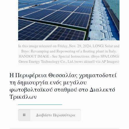
In this image released on Friday, Nov. 29, 2024, LONGi Solar and
Bryo: Revamping and Repowering of a floating plant in Italy.
HANDOUT IMAGE - See Special Instructions. (Bryo SPA/LONGi
Green Energy Technology Co., Ltd./news aktuell via AP Images)
H Περιφέρεια Θεσσαλίας χρηματοδοτεί
τη δημιουργία ενός μεγάλου
φωτοβολταϊκού σταθμού στο Διαλεκτό
Τρικάλων
Διαβάστε Περισσότερα