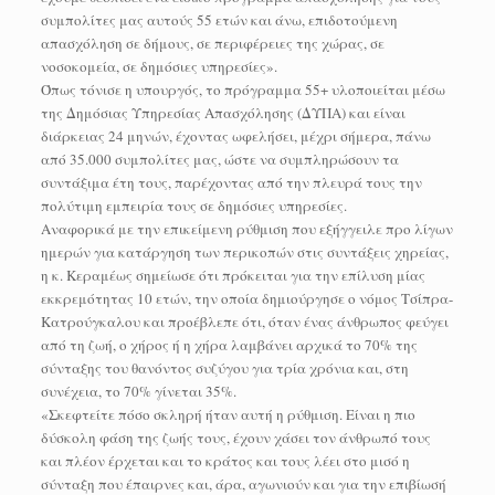
συμπολίτες μας αυτούς 55 ετών και άνω, επιδοτούμενη
απασχόληση σε δήμους, σε περιφέρειες της χώρας, σε
νοσοκομεία, σε δημόσιες υπηρεσίες».
Όπως τόνισε η υπουργός, το πρόγραμμα 55+ υλοποιείται μέσω
της Δημόσιας Υπηρεσίας Απασχόλησης (ΔΥΠΑ) και είναι
διάρκειας 24 μηνών, έχοντας ωφελήσει, μέχρι σήμερα, πάνω
από 35.000 συμπολίτες μας, ώστε να συμπληρώσουν τα
συντάξιμα έτη τους, παρέχοντας από την πλευρά τους την
πολύτιμη εμπειρία τους σε δημόσιες υπηρεσίες.
Αναφορικά με την επικείμενη ρύθμιση που εξήγγειλε προ λίγων
ημερών για κατάργηση των περικοπών στις συντάξεις χηρείας,
η κ. Κεραμέως σημείωσε ότι πρόκειται για την επίλυση μίας
εκκρεμότητας 10 ετών, την οποία δημιούργησε ο νόμος Τσίπρα-
Κατρούγκαλου και προέβλεπε ότι, όταν ένας άνθρωπος φεύγει
από τη ζωή, ο χήρος ή η χήρα λαμβάνει αρχικά το 70% της
σύνταξης του θανόντος συζύγου για τρία χρόνια και, στη
συνέχεια, το 70% γίνεται 35%.
«Σκεφτείτε πόσο σκληρή ήταν αυτή η ρύθμιση. Είναι η πιο
δύσκολη φάση της ζωής τους, έχουν χάσει τον άνθρωπό τους
και πλέον έρχεται και το κράτος και τους λέει στο μισό η
σύνταξη που έπαιρνες και, άρα, αγωνιούν και για την επιβίωσή