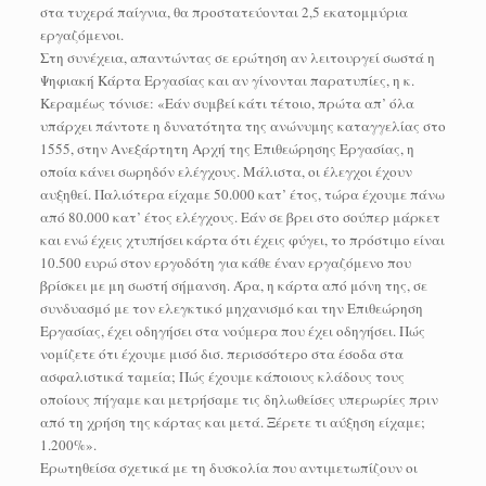
στα τυχερά παίγνια, θα προστατεύονται 2,5 εκατομμύρια
εργαζόμενοι.
Στη συνέχεια, απαντώντας σε ερώτηση αν λειτουργεί σωστά η
Ψηφιακή Κάρτα Εργασίας και αν γίνονται παρατυπίες, η κ.
Κεραμέως τόνισε: «Εάν συμβεί κάτι τέτοιο, πρώτα απ’ όλα
υπάρχει πάντοτε η δυνατότητα της ανώνυμης καταγγελίας στο
1555, στην Ανεξάρτητη Αρχή της Επιθεώρησης Εργασίας, η
οποία κάνει σωρηδόν ελέγχους. Μάλιστα, οι έλεγχοι έχουν
αυξηθεί. Παλιότερα είχαμε 50.000 κατ’ έτος, τώρα έχουμε πάνω
από 80.000 κατ’ έτος ελέγχους. Εάν σε βρει στο σούπερ μάρκετ
και ενώ έχεις χτυπήσει κάρτα ότι έχεις φύγει, το πρόστιμο είναι
10.500 ευρώ στον εργοδότη για κάθε έναν εργαζόμενο που
βρίσκει με μη σωστή σήμανση. Άρα, η κάρτα από μόνη της, σε
συνδυασμό με τον ελεγκτικό μηχανισμό και την Επιθεώρηση
Εργασίας, έχει οδηγήσει στα νούμερα που έχει οδηγήσει. Πώς
νομίζετε ότι έχουμε μισό δισ. περισσότερο στα έσοδα στα
ασφαλιστικά ταμεία; Πώς έχουμε κάποιους κλάδους τους
οποίους πήγαμε και μετρήσαμε τις δηλωθείσες υπερωρίες πριν
από τη χρήση της κάρτας και μετά. Ξέρετε τι αύξηση είχαμε;
1.200%».
Ερωτηθείσα σχετικά με τη δυσκολία που αντιμετωπίζουν οι