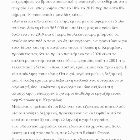
επιχειρήσεις να βρουν προσωπικό, η υπουργός υπενθύμισε ότι η
ανεργία έχει υποχωρήσει από το 18% το 2019 περίπου στο 8%
σήμερα, 10 ποσοστιαίες μονάδες κάτω.
«Αυτό είναι απλά ένας δείκτης, εμένα με ενδιαφέρει ότι πίσω
από τον δείκτη είναι 563.000 συμπολίτες μας οι οποίοι δεν
δούλευαν το 2019 και σήμερα δουλεύουν, άρα μπορούν να
σταθούν στα πόδια τους, να δημιουργήσουν, να φροντίσουν για
τους ίδιους και την οικογένειά τους», δήλωσε η κ. Κεραμέως,
προσθέτοντας ότι το πρώτο πεντάμηνο του 2026 είναι το
καλύτερο πεντάμηνο σε νέες θέσεις εργασίας από το 2001, της
τελευταίας 25ετίας. «Άρα, λοιπόν, έχουμε μία νέα πρόκληση. Η
νέα πρόκληση ποια είναι; Ότι σιγά-σιγά στερεύει η δεξαμενή
μας, δηλαδή έχουμε μία δεξαμενή ανθρώπινου δυναμικού και
σιγά-σιγά, όσο μειώνεται η ανεργία και όσο αυξάνεται η
απασχόληση, υπάρχουν λιγότεροι διαθέσιμοι εργαζόμενοι»,
συμπλήρωσε η κ. Κεραμέως.
Μάλιστα, σημείωσε ότι οι Έλληνες του εξωτερικού αποτελούν
μία αυτονόητη δεξαμενή, προκειμένου να καλυφθεί αυτό το
κενό που εντοπίζεται στην ελληνική αγορά εργασίας.
«Το υπουργείο Εργασίας κάνει εδώ και δύο χρόνια μία πολύ
συστηματική προσπάθεια, που λέγεται Rebrain Greece.
Πηγαίνουμε σε διάφορες πόλεις του εξωτερικού, που έχουμε