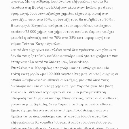
αγωνία. Με τη ρύθμιση, λοιπόν, που εξήγγειλα, η οποία θα
περάσει στη Βουλή των Ελλήνων μέσα στον Ιούλιο, με άμεση
εφαρμογή, όσοι συνταξιούχοι χηρείας είχαν περικοπή στις
συντάξεις τους στο 35%, η σύνταξή τους θα αυξηθεί στο 70%».
Η υπουργός Εργασίας ανέφερε ότι επιπροσθέτως υπάρχουν
περίπου 75.000 χήρες και χήροι στους οποίους έπρεπε να έχει
μειωθεί η σύνταξη από το 70% στο 35% κατ’ εφαρμογή του
νόμου Τσίπρα-Κατρούγκαλου.
«Αυτό δεν είχε γίνει και πλέον αυτό δεν πρόκειται να γίνει και
δεν θα τους ζητηθούν καθόλου αναδρομικά για τα χρήματα που
έπαιρναν όλο αυτό το διάστημα», διευκρίνισε.
Επιπλέον, η κ. Κεραμέως υπογράμμισε ότι υπάρχει και μία
τρίτη κατηγορία «με 122.000 συμπολίτες μας, συνταξιούχους οι
οποίοι λάμβαναν δύο εθνικές συντάξεις, μία από δικό τους
δικαίωμα και μία σύνταξη χηρείας, για παράδειγμα. Με βάση
τον νόμο Τσίπρα-Κατρούγκαλου και μία μεταγενέστερη
απόφαση του Συμβουλίου της Επικρατείας, αυτές οι δύο εθνικές
γίνονται μία. Δηλαδή, δεν μπορούν να παίρνουν δύο εθνικές.
Εμείς είχαμε πει ότι αυτό είναι πάρα πολύ σκληρό και ότι
πρέπει να το διορθώσουμε και, γι’ αυτό, μέσα σε αυτά που
εξήγγειλα και θα νομοθετήσουμε, είναι ότι θα συνεχίσουν να
παίρνουν δύο εθνικές. Δεν θα πάμε στη μία εθνική, όπως έλεγε ο