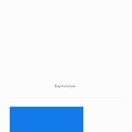
Εορτολόγιο
+
37
°
C
H:
+
38°