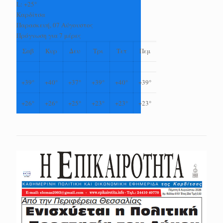
L:
+
25°
Καρδίτσα
Παρασκευή, 07 Αύγουστος
Πρόγνωση για 7 μέρες
Σαβ
Κυρ
Δευ
Τρι
Τετ
Πεμ
+
39°
+
40°
+
37°
+
39°
+
40°
+
39°
+
26°
+
26°
+
25°
+
23°
+
23°
+
23°