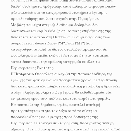
διεθνή συστήματα πρόγνωσης και διασποράς ατμοσφαιρικών
ρύπων,καθώς και τα επιχειρησιακά συστήματα έγκαιρης
προειδοποίησης που λειτουργούν στην Περιφέρεια.
Με βάση τα μέχρι στιγμής διαθέσιμα δεδομένα, δεν
διαπιστώνεται καμία ένδειξη σημαντικής επιβάρυνσης της
ποιότητας του αέρα στη Θεσσαλία. Οι συγκεντρώσεις των
αιωρούμενων σωματιδίων (PM?.? και PM??) που
καταγράφονται από το δίκτυο σταθμών παραμένουν σε
φυσιολογικά επίπεδα, ενώ οι δείκτες ποιότητας του αέρα
κατατάσσονται στην πράσινη κατηγορία σε όλες τις
Περιφερειακές Ενότητες.
Η Περιφέρεια Θεσσαλίας συνεχίζει την παρακολούθηση της
εξέλιξης του φαινομένου σε πραγματικό χρόνο. Σε περίπτωση
που καταγραφεί οποιαδήποτε ουσιαστική μεταβολή ή προκύψει
ανάγκη λήψης προληπτικών μέτρων, θα εκδοθεί άμεσα νέα
ενημέρωση προς τους πολίτες και τους αρμόδιους φορείς.
Η προστασία της δημόσιας υγείας αποτελεί σταθερή
προτεραιότητα και για τον λόγο αυτό το σύστημα
παρακολούθησης και έγκαιρης προειδοποίησης της
Περιφέρειας λειτουργεί σε 24ωρη βάση, παρέχοντας συνεχή
αξιολόγηση της ποιότητας του αέρα και άμεση ενημέρωση όπου