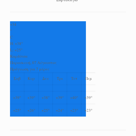
+
34
°
C
H:
+
38°
L:
+
25°
Καρδίτσα
Παρασκευή, 07 Αύγουστος
Πρόγνωση για 7 μέρες
Σαβ
Κυρ
Δευ
Τρι
Τετ
Πεμ
+
39°
+
39°
+
38°
+
39°
+
40°
+
39°
+
25°
+
26°
+
25°
+
24°
+
23°
+
23°