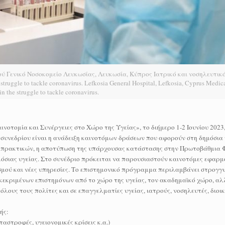
ύ Γενικό Νοσοκομείο Λευκωσίας, Λευκωσία, Κύπρος Ιατρικό και νοσηλευτικ
ruggle to tackle coronavirus. Lefkosia General Hospital, Lefkosia, Cyprus Medica
in the struggle to tackle coronavirus.
νοτομία και Συνέργειες στο Χώρο της Υγείας», το διήμερο 1-2 Ιουνίου 2023
συνεδρίου είναι η ανάδειξη καινοτόμων δράσεων που αφορούν στη δημόσια 
 πρακτικών, η αποτύπωση της υπάρχουσας κατάστασης στην Πρωτοβάθμια Φ
όσιας υγείας. Στο συνέδριο πρόκειται να παρουσιαστούν καινοτόμες εφαρμ
μού και νέες υπηρεσίες. Το επιστημονικό πρόγραμμα περιλαμβάνει στρογγυ
ακεκριμένων επιστημόνων από το χώρο της υγείας, τον ακαδημαϊκό χώρο, αλ
λους τους πολίτες και σε επαγγελματίες υγείας, ιατρούς, νοσηλευτές, διοικ
ής:
στροφές, υγειονομικές κρίσεις κ.α.)