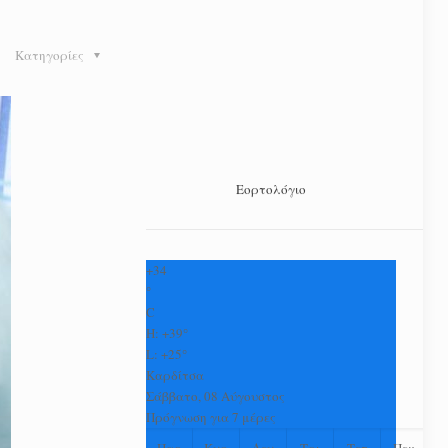
Κατηγορίες
Εορτολόγιο
+
34
°
C
H:
+
39°
L:
+
25°
Καρδίτσα
Σάββατο, 08 Αύγουστος
Πρόγνωση για 7 μέρες
Παρ
Κυρ
Δευ
Τρι
Τετ
Πεμ