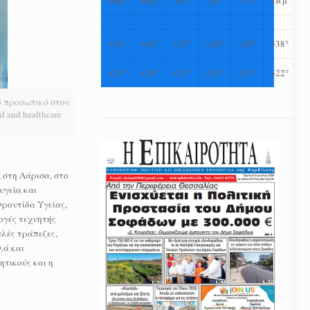
+
36°
+
40°
+
37°
+
38°
+
39°
+
38°
+
25°
+
28°
+
25°
+
24°
+
23°
+
22°
ό προσωπικό στον
l and healthcare
, στη Λάρισα, στο
υγεία και
ροντίδα Υγείας,
ογές τεχνητής
λές τράπεζες,
λά και
ητικούς και η