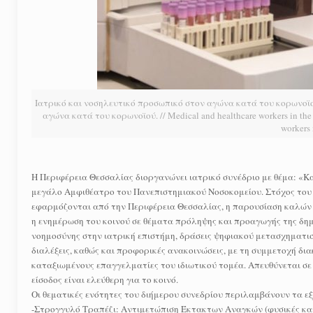
Ιατρικό και νοσηλευτικό προσωπικό στον αγώνα κατά του κορωνοϊο
αγώνα κατά του κορωνοϊού. // Medical and healthcare workers in the st
workers 
Η Περιφέρεια Θεσσαλίας διοργανώνει ιατρικό συνέδριο με θέμα: «Και
μεγάλο Αμφιθέατρο του Πανεπιστημιακού Νοσοκομείου. Στόχος του 
εφαρμόζονται από την Περιφέρεια Θεσσαλίας, η παρουσίαση καλών
η ενημέρωση του κοινού σε θέματα πρόληψης και προαγωγής της δημ
νοημοσύνης στην ιατρική επιστήμη, δράσεις ψηφιακού μετασχηματισ
διαλέξεις, καθώς και προφορικές ανακοινώσεις, με τη συμμετοχή δι
καταξιωμένους επαγγελματίες του ιδιωτικού τομέα. Απευθύνεται σε ό
είσοδος είναι ελεύθερη για το κοινό.
Οι θεματικές ενότητες του διήμερου συνεδρίου περιλαμβάνουν τα εξ
-Στρογγυλό Τραπέζι: Αντιμετώπιση Έκτακτων Αναγκών (φυσικές κατα