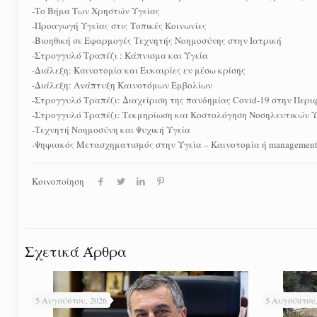
-Το Βήμα Των Χρηστών Υγείας
-Προαγωγή Υγείας στις Τοπικές Κοινωνίες
-Βιοηθική σε Εφαρμογές Τεχνητής Νοημοσύνης στην Ιατρική
-Στρογγυλό Τραπέζι : Κάπνισμα και Υγεία
-Διάλεξη: Καινοτομία και Ευκαιρίες εν μέσω κρίσης
-Διάλεξη: Ανάπτυξη Καινοτόμων Εμβολίων
-Στρογγυλό Τραπέζι: Διαχείριση της πανδημίας Covid-19 στην Περι
-Στρογγυλό Τραπέζι: Τεκμηρίωση και Κοστολόγηση Νοσηλευτικών Υ
-Τεχνητή Νοημοσύνη και Ψυχική Υγεία
-Ψηφιακός Μετασχηματισμός στην Υγεία – Καινοτομία ή management
Κοινοποίηση
Σχετικά Άρθρα
5 Αυγούστου, 2026
5 Αυγούστου,