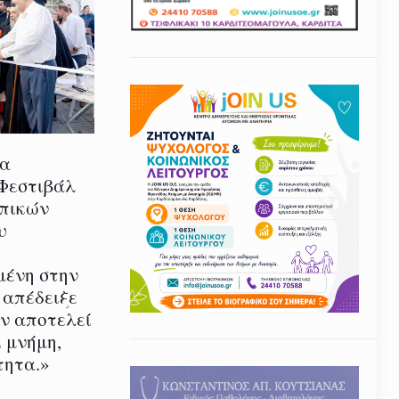
ία
 Φεστιβάλ
οπικών
υ
μένη στην
 απέδειξε
εν αποτελεί
 μνήμη,
τητα.»