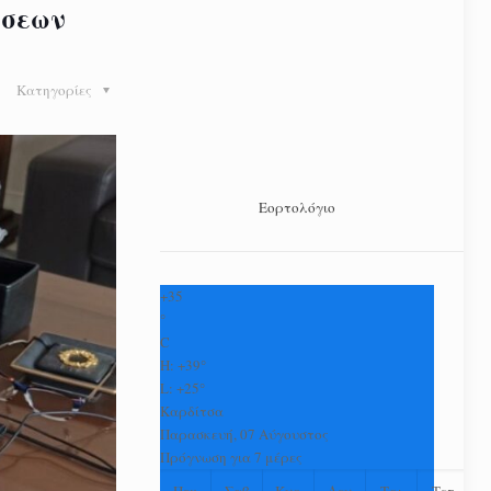
ίσεων
Κατηγορίες
Εορτολόγιο
+
35
°
C
H:
+
39°
L:
+
25°
Καρδίτσα
Παρασκευή, 07 Αύγουστος
Πρόγνωση για 7 μέρες
Πεμ
Σαβ
Κυρ
Δευ
Τρι
Τετ