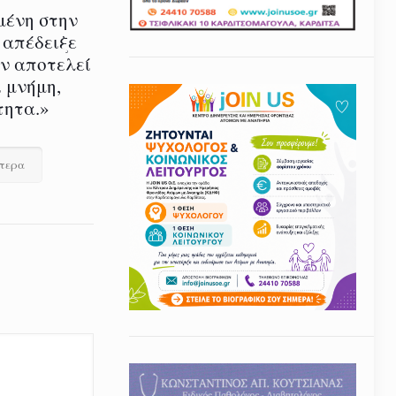
μένη στην
 απέδειξε
εν αποτελεί
 μνήμη,
τητα.»
ότερα