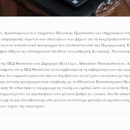
, προϊσταμένων των τμημάτων Πολιτικής Προστασίας και υπηρεσιακών στ
 επιμόρφωσης αιρετών και υπαλλήλων των Δήμων για τη διαχείριση κινδύν
 για ένα εκπαιδευτικό πρόγραμμα που υλοποιείται από την Περιφερειακή ‘
τήμιο Αθηνών με επιστημονικό υπεύθυνο τον καθηγητή Δυναμικής, Τεκτονικ
.
ου της ΠΕΔ Θεσσαλίας και Δημάρχου Κιλελέρ κ. Αθανάσιου Νασιακόπουλου. 
πεσήμανε ότι η ΠΕΔ Θεσσαλίας αντιλαμβανόμενη τη σοβαρότητα και την κρι
που δεν αφορούν μόνο στο ίδιο το περιβάλλον αλλά έχουν να κάνουν με τη
ε στην σύναψη προγραμματικής σύμβασης με το Εθνικό και Καποδιστριακό Πα
σης θα αποκτήσουν τεκμηριωμένη γνώση και εφόδια ώστε να είναι σε θέση 
συμμετέχοντες να αξιοποιήσουν στο μέγιστο βαθμό τις γνώσεις που θα αποκ
 ευχή να μην ξαναβιώσουμε στο μέλλον αντίστοιχα φαινόμενα ακραίων και
εις τομείς της οικονομίας.