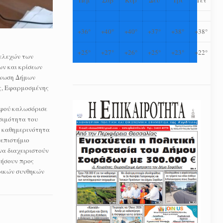
+
36°
+
40°
+
40°
+
37°
+
38°
+
38°
+
25°
+
27°
+
26°
+
25°
+
23°
+
22°
ελεχών των
ων και κρίσεων
Ένωση Δήμων
ής, Εφαρμοσμένης
Αφού καλωσόρισε
σιμότητα του
ν καθημερινότητα
νεπιστήμιο
να διαχειριστούν
τήσουν προς
ρικών συνθηκών