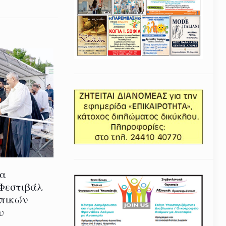
ία
 Φεστιβάλ
οπικών
υ