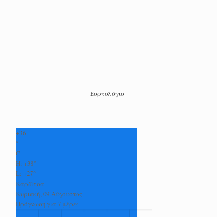
Εορτολόγιο
+
36
°
C
H:
+
38°
L:
+
27°
Καρδίτσα
Κυριακή, 09 Αύγουστος
Πρόγνωση για 7 μέρες