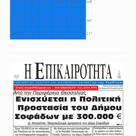
Δευ
Τρι
Τετ
Πεμ
Παρ
Σαβ
+
35°
+
39°
+
40°
+
39°
+
37°
+
36°
+
24°
+
24°
+
24°
+
24°
+
23°
+
21°