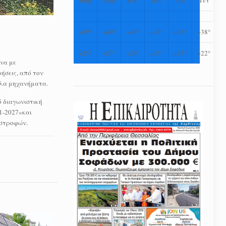
+
39°
+
40°
+
40°
+
37°
+
38°
+
38°
+
25°
+
27°
+
26°
+
25°
+
23°
+
22°
να με
ήσεις, από τον
άλα μηχανήματα.
ό διαγωνιστική
1-2027»και
αστροφών.