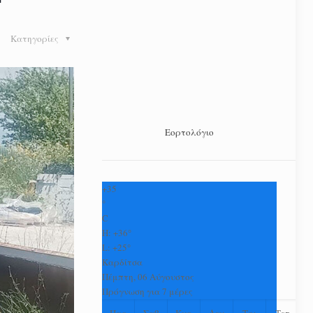
Κατηγορίες
Εορτολόγιο
+
35
°
C
H:
+
36°
L:
+
25°
Καρδίτσα
Πέμπτη, 06 Αύγουστος
Πρόγνωση για 7 μέρες
Παρ
Σαβ
Κυρ
Δευ
Τρι
Τετ