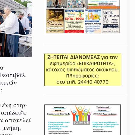
ία
 Φεστιβάλ
οπικών
υ
μένη στην
 απέδειξε
εν αποτελεί
 μνήμη,
τητα.»