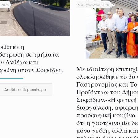
 2026
5 Αυγούστου, 2026
ρώθηκε η
όστρωση σε τμήματα
ν Ανθέων και
Με ιδιαίτερη επιτυχ
ρώνη στους Σοφάδες.
ολοκληρώθηκε το 3ο
Γαστρονομίας και Τ
Διαβάστε Περισσότερα
Προϊόντων του Δήμο
Σοφάδων.-«Η φετινή
διοργάνωση, αφιερω
προσφυγική κουζίνα,
ότι η γαστρονομία δ
μόνο γεύση, αλλά και
πολιτισμό και ταυτό