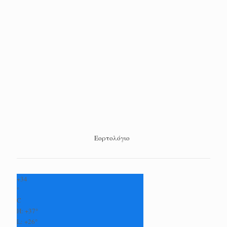
Εορτολόγιο
+
34
°
C
H:
+
37°
L:
+
26°