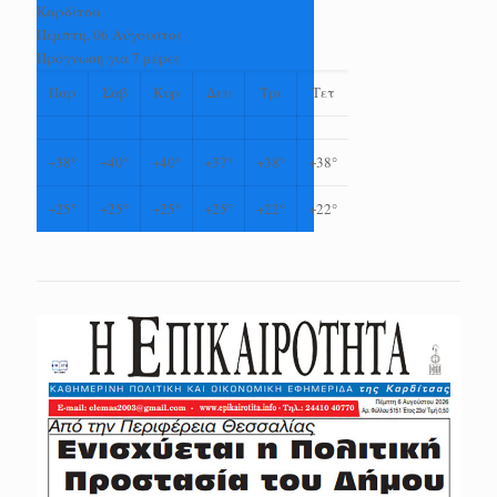
Καρδίτσα
Πέμπτη, 06 Αύγουστος
Πρόγνωση για 7 μέρες
Παρ
Σαβ
Κυρ
Δευ
Τρι
Τετ
+
38°
+
40°
+
40°
+
37°
+
38°
+
38°
+
25°
+
25°
+
25°
+
25°
+
22°
+
22°