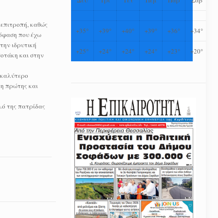
 επιτροπή, καθώς
+
35°
+
39°
+
40°
+
39°
+
36°
+
34°
πόφαση που έχω
την ιδρυτική
+
25°
+
24°
+
24°
+
24°
+
23°
+
20°
σοτάκη και στην
ο καλύτερο
λη πρώτης και
λό της πατρίδας