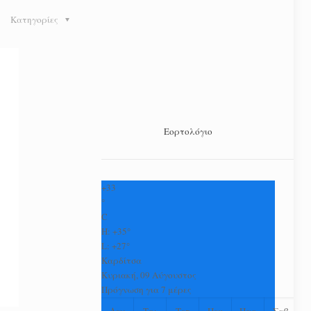
Κατηγορίες
Εορτολόγιο
+
33
°
C
H:
+
35°
L:
+
27°
Καρδίτσα
Κυριακή, 09 Αύγουστος
Πρόγνωση για 7 μέρες
Δευ
Τρι
Τετ
Πεμ
Παρ
Σαβ