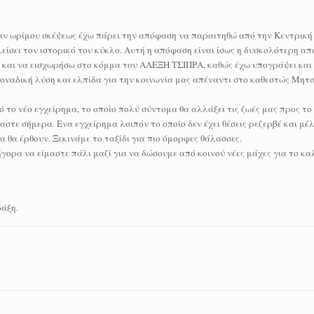
πιν ωρίμου σκέψεως έχω πάρει την απόφαση να παραιτηθώ από την Κεντρική
λείσει τον ιστορικό του κύκλο. Αυτή η απόφαση είναι ίσως η δυσκολότερη α
 και να εισχωρήσω στο κόμμα του ΑΛΕΞΗ ΤΣΙΠΡΑ, καθώς έχω υπογράψει και 
οναδική λύση και ελπίδα για την κοινωνία μας απέναντι στο καθεστώς Μητ
 το νέο εγχείρημα, το οποίο πολύ σύντομα θα αλλάξει τις ζωές μας προς τ
τε σήμερα. Ενα εγχείρημα λοιπόν το οποίο δεν έχει θέσεις ρεζερβέ και μέ
 θα έρθουν. Ξεκινάμε το ταξίδι για πιο όμορφες θάλασσες.
ορα να είμαστε πάλι μαζί για να δώσουμε από κοινού νέες μάχες για το κα
άξη.