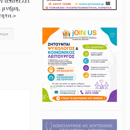
εν αποτελεί
 μνήμη,
τητα.»
ότερα