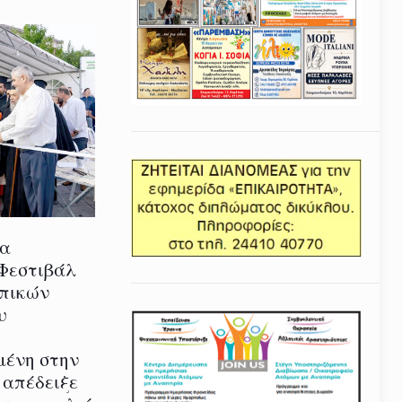
ία
 Φεστιβάλ
οπικών
υ
μένη στην
 απέδειξε