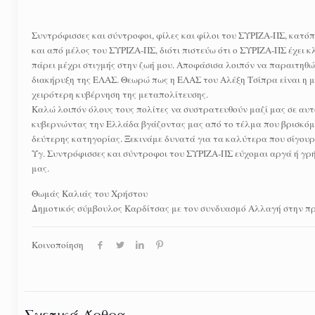
Συντρόφισσες και σύντροφοι, φίλες και φίλοι του ΣΥΡΙΖΑ-ΠΣ, κατό
και από μέλος του ΣΥΡΙΖΑ-ΠΣ, διότι πιστεύω ότι ο ΣΥΡΙΖΑ-ΠΣ έχει κ
πάρει μέχρι στιγμής στην ζωή μου. Αποφάσισα λοιπόν να παραιτηθώ
διακήρυξη της ΕΛΑΣ. Θεωρώ πως η ΕΛΑΣ του Αλέξη Τσίπρα είναι η μ
χειρότερη κυβέρνηση της μεταπολίτευσης.
Καλώ λοιπόν όλους τους πολίτες να συστρατευθούν μαζί μας σε αυτό
κυβερνώντας την Ελλάδα βγάζοντας μας από το τέλμα που βρισκόμασ
δεύτερης κατηγορίας. Ξεκινάμε δυνατά για τα καλύτερα που σίγουρα
Υγ. Συντρόφισσες και σύντροφοι του ΣΥΡΙΖΑ-ΠΣ εύχομαι αργά ή γρήγ
μας.
Θωμάς Καλιάς του Χρήστου
Δημοτικός σύμβουλος Καρδίτσας με τον συνδυασμό Αλλαγή στην πρ
Κοινοποίηση
Σχετικά Άρθρα