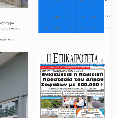
+
39°
+
40°
+
37°
+
38°
+
39°
+
38°
Πρόγραμμα
+
25°
+
28°
+
25°
+
24°
+
23°
+
22°
άβαση σε μια
 και στη