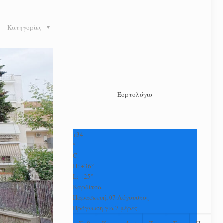
Κατηγορίες
Εορτολόγιο
+
34
°
C
H:
+
36°
L:
+
25°
Καρδίτσα
Παρασκευή, 07 Αύγουστος
Πρόγνωση για 7 μέρες
Σαβ
Κυρ
Δευ
Τρι
Τετ
Πεμ