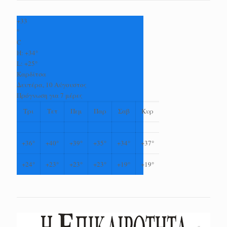
+
33
°
C
H:
+
34°
L:
+
25°
Καρδίτσα
Δευτέρα, 10 Αύγουστος
Πρόγνωση για 7 μέρες
Τρι
Τετ
Πεμ
Παρ
Σαβ
Κυρ
+
36°
+
40°
+
39°
+
35°
+
34°
+
37°
+
24°
+
23°
+
23°
+
23°
+
19°
+
19°