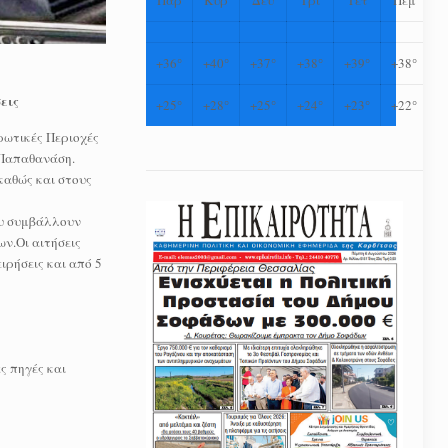
+
36°
+
40°
+
37°
+
38°
+
39°
+
38°
εις
+
25°
+
28°
+
25°
+
24°
+
23°
+
22°
ρωτικές Περιοχές
 Παπαθανάση.
καθώς και στους
ου συμβάλλουν
ν.Οι αιτήσεις
ιρήσεις και από 5
ς πηγές και