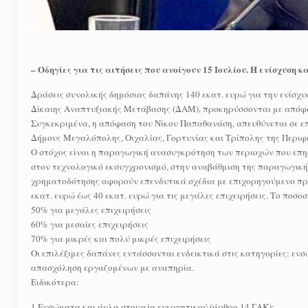
– Οδηγίες για τις αιτήσεις που ανοίγουν 15 Ιουλίου. Η ενίσχυση 
Δράσεις συνολικής δημόσιας δαπάνης 140 εκατ. ευρώ για την ενίσχυ
Δίκαιης Αναπτυξιακής Μετάβασης (ΔΑΜ), προκηρύσσονται με απόφ
Συγκεκριμένα, η απόφαση του Νίκου Παπαθανάση, απευθύνεται σε επ
Δήμους Μεγαλόπολης, Οιχαλίας, Γορτυνίας και Τρίπολης της Περιφ
Ο στόχος είναι η παραγωγική ανασυγκρότηση των περιοχών που επη
στον τεχνολογικό εκσυγχρονισμό, στην αναβάθμιση της παραγωγικής
χρηματοδότησης αφορούν επενδυτικά σχέδια με επιχορηγούμενο προϋ
εκατ. ευρώ έως 40 εκατ. ευρώ για τις μεγάλες επιχειρήσεις. Το ποσο
50% για μεγάλες επιχειρήσεις
60% για μεσαίες επιχειρήσεις
70% για μικρές και πολύ μικρές επιχειρήσεις
Οι επιλέξιμες δαπάνες εντάσσονται ενδεικτικά στις κατηγορίες: εν
απασχόληση εργαζομένων με αναπηρία.
Ειδικότερα:
1.Ενσώματα και άυλα στοιχεία ενεργητικού (άρθρο 14 ΓΑΚ):