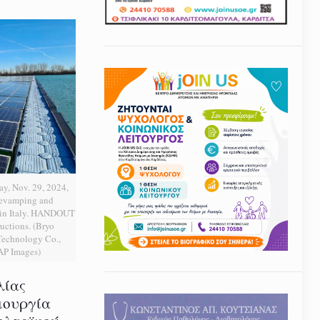
ay, Nov. 29, 2024,
Revamping and
t in Italy. HANDOUT
uctions. (Bryo
echnology Co.,
 AP Images)
λίας
ιουργία