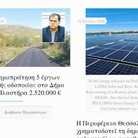
026
31 Ιουλίου, 2026
ημοπράτηση 5 έργων
In this image released on Frid
ής οδοποιίας στο Δήμο
LONGi Solar and Bryo: 
Πλαστήρα 2.520.000 €
Repowering of a floating plan
IMAGE - See Special Instr
SPA/LONGi Green Energy T
Ltd./news aktuell via
Διαβάστε Περισσότερα
H Περιφέρεια Θεσσα
χρηματοδοτεί τη δημ