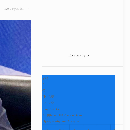
Κατηγορίες
Εορτολόγιο
+
34
°
C
H:
+
39°
L:
+
25°
Καρδίτσα
Σάββατο, 08 Αύγουστος
Πρόγνωση για 7 μέρες
Παρ
Κυρ
Δευ
Τρι
Τετ
Πεμ