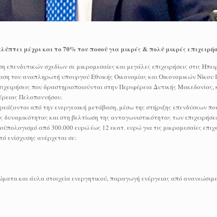
καλύπτει μέχρι και το 70% του ποσού για μικρές & πολύ μικρές επιχειρήσ
ση επενδυτικών σχεδίων σε μικρομεσαίες και μεγάλες επιχειρήσεις στις Ηπει
αση του αναπληρωτή υπουργού Εθνικής Οικονομίας και Οικονομικών Νίκου
ιχειρήσεις που δραστηριοποιούνται στην Περιφέρεια Δυτικής Μακεδονίας, 
έρειας Πελοποννήσου.
ρεάζονται από την ενεργειακή μετάβαση, μέσω της στήριξης επενδύσεων π
 δυναμικότητας και στη βελτίωση της ανταγωνιστικότητας των επιχειρήσεω
πολογισμό από 300.000 ευρώ έως 12 εκατ. ευρώ για τις μικρομεσαίες επιχε
στό ενίσχυσης ανέρχεται σε:
σώματα και άυλα στοιχεία ενεργητικού, παραγωγή ενέργειας από ανανεώσιμε