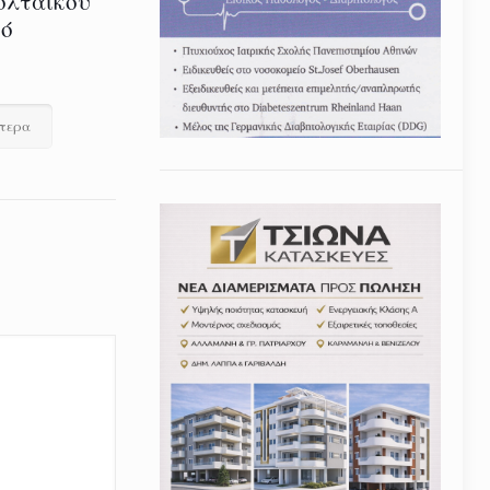
ολταϊκού
τό
ότερα