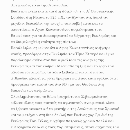
σωτηριώδες έργο της στον κόσμο.
Ιδιαίτερη μνεία έκανε και στη σύγκληση της Α΄ Οικουμενικής
Συνόδου στη Νίκαια το 325 μ.Χ., τονίζοντας ότι, παρά τις
μεγάλες δυσκολίες της εποχής, τα προβλήματα και τις
αποστάσεις, ο Άγιος Κωνσταντίνος συγκέντρωσε τους
Επισκόπους για να διασαφηνιστεί το δόγμα της Εκκλησίας και
να διαφυλαχθεί η ενότητα της πίστεως.
Παράλληλα, σημείωσε ότι ο Άγιος Κωνσταντίνος ανήγειρε
ναούς, προσέφερε στην Εκκλησία τον Τίμιο Σταυρό και έγινε
παράδειγμα ανθρώπου που αγκάλιασε τις ανάγκες της
Εκκλησίας και του κόσμου. Μέσα από τη ζωή και το έργο του
αποδεικνύεται, όπως τόνισε ο Σεβασμιώτατος, ότι ένας
άνθρωπος μπορεί να γίνει πραγματικά άγιος και μεγάλος όταν
προσφέρει τον εαυτό του στο θέλημα του Θεού και στη
διακονία των ανθρώπων.
Ολοκληρώνοντας το θείο κήρυγμά του, ο Σεβασμιώτατος
κάλεσε όλους τους πιστούς να αγωνιστούν πνευματικά, ώστε
να ζήσουν ουσιαστικά το μυστήριο της Αναλήψεως του Χριστού
και να μετέχουν στη θεοειδή ζωή που Εκείνος χαρίζει διά της
Εκκλησίας Του. Τέλος, ευχήθηκε πατρικώς χρόνια πολλά και
ευλογημένα σε όλους τους παρισταμένους, στους άρχοντες του