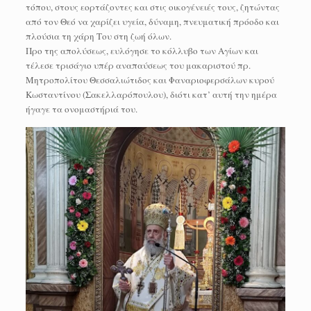
τόπου, στους εορτάζοντες και στις οικογένειές τους, ζητώντας
από τον Θεό να χαρίζει υγεία, δύναμη, πνευματική πρόοδο και
πλούσια τη χάρη Του στη ζωή όλων.
Προ της απολύσεως, ευλόγησε το κόλλυβο των Αγίων και
τέλεσε τρισάγιο υπέρ αναπαύσεως του μακαριστού πρ.
Μητροπολίτου Θεσσαλιώτιδος και Φαναριοφερσάλων κυρού
Κωσταντίνου (Σακελλαρόπουλου), διότι κατ’ αυτή την ημέρα
ήγαγε τα ονομαστήριά του.