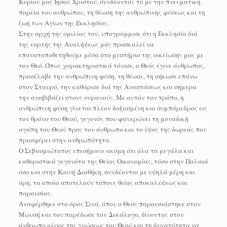
Κυρίου μας Ιησού Χριστού, συνδέοντάς το με την πνευματική
πορεία του ανθρώπου, τη θέωση της ανθρώπινης φύσεως και τη
ζωή των Αγίων της Εκκλησίας.
Στην αρχή της ομιλίας του, υπογράμμισε ότι η Εκκλησία διά
της εορτής της Αναλήψεως μάς προσκαλεί να
επανατοποθετηθούμε μέσα στο μυστήριο της οικείωσής μας με
τον Θεό. Όπως χαρακτηριστικά τόνισε, ο Θεός έγινε άνθρωπος,
προσέλαβε την ανθρώπινη φύση, τη θέωσε, τη σήκωσε επάνω
στον Σταυρό, την καθάρισε διά της Αναστάσεως και σήμερα
την αναβιβάζει στους ουρανούς. Με αυτόν τον τρόπο, η
ανθρώπινη φύση γίνεται πλέον δοξασμένη και συμπάρεδρος εις
τον θρόνο του Θεού, γεγονός που φανερώνει τη μοναδική
αγάπη του Θεού προς τον άνθρωπο και το ύψος της δωρεάς που
προσφέρει στην ανθρωπότητα.
Ο Σεβασμιώτατος επεσήμανε ακόμη ότι όλα τα μεγάλα και
καθοριστικά γεγονότα της Θείας Οικονομίας, τόσο στην Παλαιά
όσο και στην Καινή Διαθήκη, συνδέονται με υψηλά μέρη και
όρη, τα οποία αποτελούν τόπους θείας αποκαλύψεως και
παρουσίας.
Αναφέρθηκε στο όρος Σινά, όπου ο Θεός παρουσιάστηκε στον
Μωυσή και του παρέδωσε τον Δεκάλογο, δίνοντας στον
άνθρωπο μέρος της γνώσεως του Θεού και τη δυνατότητα να