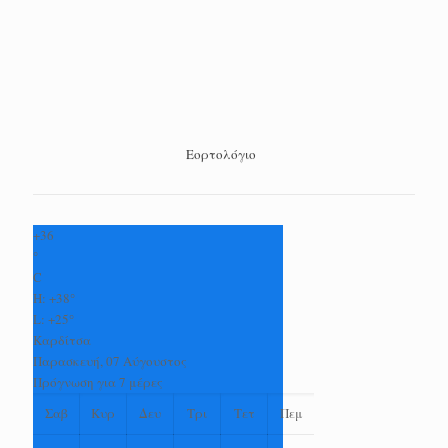
Εορτολόγιο
+
36
°
C
H:
+
38°
L:
+
25°
Καρδίτσα
Παρασκευή, 07 Αύγουστος
Πρόγνωση για 7 μέρες
Σαβ
Κυρ
Δευ
Τρι
Τετ
Πεμ