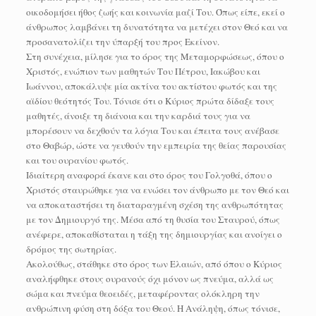
οικοδομήσει ήθος ζωής και κοινωνία μαζί Του. Όπως είπε, εκεί ο
άνθρωπος λαμβάνει τη δυνατότητα να μετέχει στον Θεό και να
προσανατολίζει την ύπαρξή του προς Εκείνον.
Στη συνέχεια, μίλησε για το όρος της Μεταμορφώσεως, όπου ο
Χριστός, ενώπιον των μαθητών Του Πέτρου, Ιακώβου και
Ιωάννου, αποκάλυψε μία ακτίνα του ακτίστου φωτός και της
αϊδίου θεότητός Του. Τόνισε ότι ο Κύριος πρώτα δίδαξε τους
μαθητές, άνοιξε τη διάνοια και την καρδιά τους για να
μπορέσουν να δεχθούν τα λόγια Του και έπειτα τους ανέβασε
στο Θαβώρ, ώστε να γευθούν την εμπειρία της θείας παρουσίας
και του ουρανίου φωτός.
Ιδιαίτερη αναφορά έκανε και στο όρος του Γολγοθά, όπου ο
Χριστός σταυρώθηκε για να ενώσει τον άνθρωπο με τον Θεό και
να αποκαταστήσει τη διαταραγμένη σχέση της ανθρωπότητας
με τον Δημιουργό της. Μέσα από τη θυσία του Σταυρού, όπως
ανέφερε, αποκαθίσταται η τάξη της δημιουργίας και ανοίγει ο
δρόμος της σωτηρίας.
Ακολούθως, στάθηκε στο όρος των Ελαιών, από όπου ο Κύριος
αναλήφθηκε στους ουρανούς όχι μόνον ως πνεύμα, αλλά ως
σώμα και πνεύμα θεοειδές, μεταφέροντας ολόκληρη την
ανθρώπινη φύση στη δόξα του Θεού. Η Ανάληψη, όπως τόνισε,