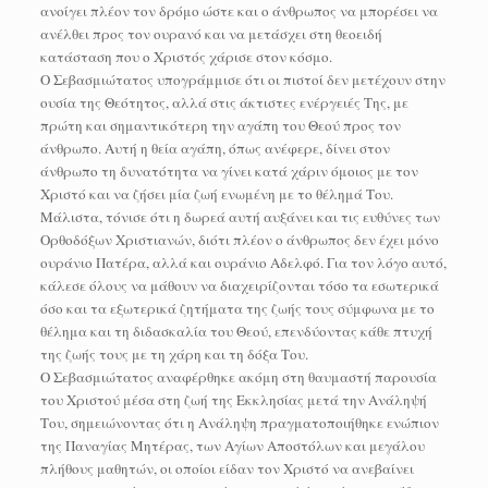
ανοίγει πλέον τον δρόμο ώστε και ο άνθρωπος να μπορέσει να
ανέλθει προς τον ουρανό και να μετάσχει στη θεοειδή
κατάσταση που ο Χριστός χάρισε στον κόσμο.
Ο Σεβασμιώτατος υπογράμμισε ότι οι πιστοί δεν μετέχουν στην
ουσία της Θεότητος, αλλά στις άκτιστες ενέργειές Της, με
πρώτη και σημαντικότερη την αγάπη του Θεού προς τον
άνθρωπο. Αυτή η θεία αγάπη, όπως ανέφερε, δίνει στον
άνθρωπο τη δυνατότητα να γίνει κατά χάριν όμοιος με τον
Χριστό και να ζήσει μία ζωή ενωμένη με το θέλημά Του.
Μάλιστα, τόνισε ότι η δωρεά αυτή αυξάνει και τις ευθύνες των
Ορθοδόξων Χριστιανών, διότι πλέον ο άνθρωπος δεν έχει μόνο
ουράνιο Πατέρα, αλλά και ουράνιο Αδελφό. Για τον λόγο αυτό,
κάλεσε όλους να μάθουν να διαχειρίζονται τόσο τα εσωτερικά
όσο και τα εξωτερικά ζητήματα της ζωής τους σύμφωνα με το
θέλημα και τη διδασκαλία του Θεού, επενδύοντας κάθε πτυχή
της ζωής τους με τη χάρη και τη δόξα Του.
Ο Σεβασμιώτατος αναφέρθηκε ακόμη στη θαυμαστή παρουσία
του Χριστού μέσα στη ζωή της Εκκλησίας μετά την Ανάληψή
Του, σημειώνοντας ότι η Ανάληψη πραγματοποιήθηκε ενώπιον
της Παναγίας Μητέρας, των Αγίων Αποστόλων και μεγάλου
πλήθους μαθητών, οι οποίοι είδαν τον Χριστό να ανεβαίνει