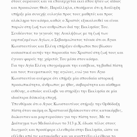
στους ουρανούς και να επανέρχεται εκεί όπου ήταν ως αΐδιος
και προαιώνιος Θεός. Παράλληλα, επεσήμανε ότι η Ανάληψη
υπήρξε μία συνεχής ευλογία προς τους μαθητές και προς
ολόκληρο τον κόσμο, καθώς ο Χριστός εξακολουθεί να είναι
παρών στη ζωή των ανθρώπων διά της Εκκλησίας Του.
Συνδέοντας το γεγονός της Αναλήψεως με τη ζωή των
εορταζομένων Αγίων, ο Σεβασμιώτατος τόνισε ότι οι Άγιοι
Κωνσταντίνος και Ελένη υπήρξαν άνθρωποι που βίωσαν
ουσιαστικά αυτήν την παρουσία του Χριστού στη ζωή τους και
έγιναν φορείς της χάριτός Του μέσα στον κόσμο.
Για την Αγία Ελένη υπογράμμισε την ευσέβεια, τη βαθιά πίστη
και τους πνευματικούς της αγώνες, ενώ για τον Άγιο
Κωνσταντίνο ανέφερε ότι υπήρξε μία σπουδαία ιστορική
προσωπικότητα, άνθρωπος με ήθος, σοβαρότητα και αίσθημα
ευθύνης, ο οποίος ανέλαβε να στηρίξει την Εκκλησία σε μία
ιδιαίτερα δύσκολη εποχή.
Υπενθύμισε ότι ο Άγιος Κωνσταντίνος στήριξε την Ορθόδοξη
πίστη όταν ακόμη οι Χριστιανοί βρίσκονταν στις κατακόμβες,
διώκονταν και μαρτυρούσαν για την πίστη τους. Με το
Διάταγμα των Μεδιολάνων το 313 μ.Χ. έδωσε τέλος στους
διωγμούς και προσέφερε ελευθερία στην Εκκλησία, ώστε να
εξέλθει από τις κατακόμβες και να αναπτύξει ελεύθερα το