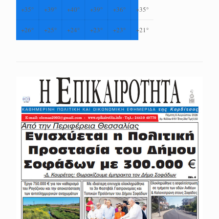
+
35°
+
39°
+
40°
+
39°
+
36°
+
35°
+
26°
+
25°
+
24°
+
23°
+
23°
+
21°