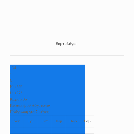
Εορτολόγιο
+
34
°
C
H:
+
35°
L:
+
27°
Καρδίτσα
Κυριακή, 09 Αύγουστος
Πρόγνωση για 7 μέρες
Δευ
Τρι
Τετ
Πεμ
Παρ
Σαβ