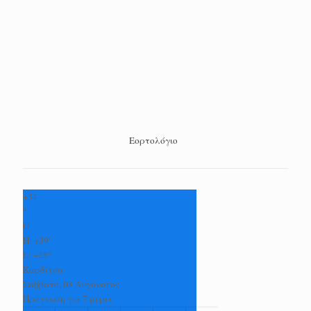
Εορτολόγιο
+
34
°
C
H:
+
39°
L:
+
25°
Καρδίτσα
Σάββατο, 08 Αύγουστος
Πρόγνωση για 7 μέρες