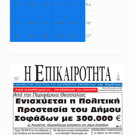
Παρ
Κυρ
Δευ
Τρι
Τετ
Πεμ
+
36°
+
40°
+
37°
+
38°
+
39°
+
38°
+
25°
+
28°
+
25°
+
24°
+
23°
+
22°