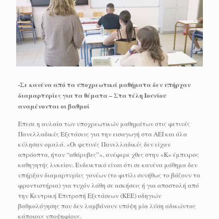
-Σε κανένα από τα υποχρεωτικά μαθήματα δεν υπήρχαν
διαμαρτυρίες για τα θέματα – Στα τέλη Ιουνίου
αναμένονται οι βαθμοί
Επεσε η αυλαία των υποχρεωτικών μαθημάτων στις φετινές
Πανελλαδικές Εξετάσεις για την εισαγωγή στα ΑΕΙ και όλα
κύλησαν ομαλά. «Οι φετινές Πανελλαδικές δεν είχαν
απρόοπτα, ήταν “αθόρυβες”», ανέφερε χθες στην «Κ» έμπειρος
καθηγητής λυκείου. Ενδεικτικό είναι ότι σε κανένα μάθημα δεν
υπήρξαν διαμαρτυρίες γονέων (το φιτίλι συνήθως το βάζουν τα
φροντιστήρια) για τυχόν λάθη σε ασκήσεις ή για αποστολή από
την Κεντρική Επιτροπή Εξετάσεων (ΚΕΕ) οδηγιών
βαθμολόγησης που δεν λαμβάνουν υπόψη μία λύση αδικώντας
κάποιους υποψηφίους.