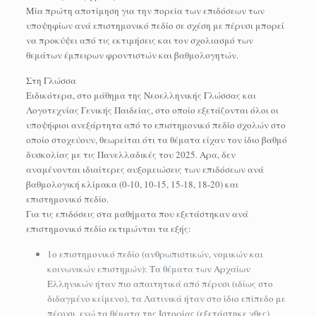
Μία πρώτη αποτίμηση για την πορεία των επιδόσεων των
υποψηφίων ανά επιστημονικό πεδίο σε σχέση με πέρυσι μπορεί
να προκύψει από τις εκτιμήσεις και τον σχολιασμό των
θεμάτων έμπειρων φροντιστών και βαθμολογητών.
Στη Γλώσσα
Ειδικότερα, στο μάθημα της Νεοελληνικής Γλώσσας και
Λογοτεχνίας Γενικής Παιδείας, στο οποίο εξετάζονται όλοι οι
υποψήφιοι ανεξάρτητα από το επιστημονικό πεδίο σχολών στο
οποίο στοχεύουν, θεωρείται ότι τα θέματα είχαν τον ίδιο βαθμό
δυσκολίας με τις Πανελλαδικές του 2025. Αρα, δεν
αναμένονται ιδιαίτερες αυξομειώσεις των επιδόσεων ανά
βαθμολογική κλίμακα (0-10, 10-15, 15-18, 18-20) και
επιστημονικό πεδίο.
Για τις επιδόσεις στα μαθήματα που εξετάστηκαν ανά
επιστημονικό πεδίο εκτιμώνται τα εξής:
1ο επιστημονικό πεδίο (ανθρωπιστικών, νομικών και
κοινωνικών επιστημών): Τα θέματα των Αρχαίων
Ελληνικών ήταν πιο απαιτητικά από πέρυσι (ιδίως στο
διδαγμένο κείμενο), τα Λατινικά ήταν στο ίδιο επίπεδο με
πέρυσι, ενώ τα θέματα της Ιστορίας (εξετάστηκε χθες)