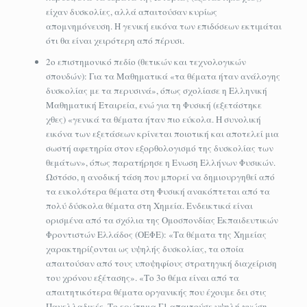
είχαν δυσκολίες, αλλά απαιτούσαν κυρίως
απομνημόνευση. Η γενική εικόνα των επιδόσεων εκτιμάται
ότι θα είναι χειρότερη από πέρυσι.
2ο επιστημονικό πεδίο (θετικών και τεχνολογικών
σπουδών): Για τα Μαθηματικά «τα θέματα ήταν ανάλογης
δυσκολίας με τα περυσινά», όπως σχολίασε η Ελληνική
Μαθηματική Εταιρεία, ενώ για τη Φυσική (εξετάστηκε
χθες) «γενικά τα θέματα ήταν πιο εύκολα. Η συνολική
εικόνα των εξετάσεων κρίνεται ποιοτική και αποτελεί μια
σωστή αφετηρία στον εξορθολογισμό της δυσκολίας των
θεμάτων», όπως παρατήρησε η Ενωση Ελλήνων Φυσικών.
Ωστόσο, η ανοδική τάση που μπορεί να δημιουργηθεί από
τα ευκολότερα θέματα στη Φυσική ανακόπτεται από τα
πολύ δύσκολα θέματα στη Χημεία. Ενδεικτικά είναι
ορισμένα από τα σχόλια της Ομοσπονδίας Εκπαιδευτικών
Φροντιστών Ελλάδος (ΟΕΦΕ): «Τα θέματα της Χημείας
χαρακτηρίζονται ως υψηλής δυσκολίας, τα οποία
απαιτούσαν από τους υποψηφίους στρατηγική διαχείριση
του χρόνου εξέτασης». «Το 3ο θέμα είναι από τα
απαιτητικότερα θέματα οργανικής που έχουμε δει στις
Πανελλαδικές. Το ερώτημα Γ1 απαιτούσε υψηλή γνώση