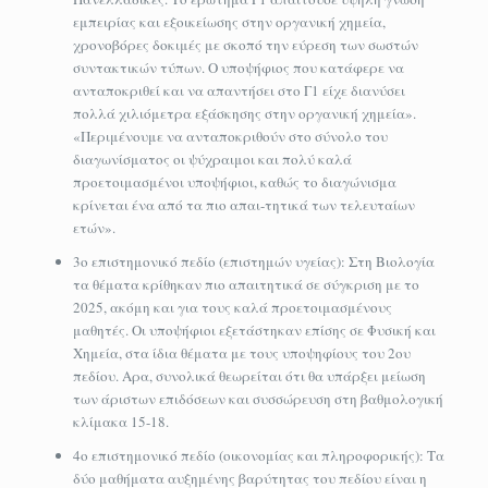
εμπειρίας και εξοικείωσης στην οργανική χημεία,
χρονοβόρες δοκιμές με σκοπό την εύρεση των σωστών
συντακτικών τύπων. Ο υποψήφιος που κατάφερε να
ανταποκριθεί και να απαντήσει στο Γ1 είχε διανύσει
πολλά χιλιόμετρα εξάσκησης στην οργανική χημεία».
«Περιμένουμε να ανταποκριθούν στο σύνολο του
διαγωνίσματος οι ψύχραιμοι και πολύ καλά
προετοιμασμένοι υποψήφιοι, καθώς το διαγώνισμα
κρίνεται ένα από τα πιο απαι-τητικά των τελευταίων
ετών».
3ο επιστημονικό πεδίο (επιστημών υγείας): Στη Βιολογία
τα θέματα κρίθηκαν πιο απαιτητικά σε σύγκριση με το
2025, ακόμη και για τους καλά προετοιμασμένους
μαθητές. Οι υποψήφιοι εξετάστηκαν επίσης σε Φυσική και
Χημεία, στα ίδια θέματα με τους υποψηφίους του 2ου
πεδίου. Αρα, συνολικά θεωρείται ότι θα υπάρξει μείωση
των άριστων επιδόσεων και συσσώρευση στη βαθμολογική
κλίμακα 15-18.
4ο επιστημονικό πεδίο (οικονομίας και πληροφορικής): Τα
δύο μαθήματα αυξημένης βαρύτητας του πεδίου είναι η