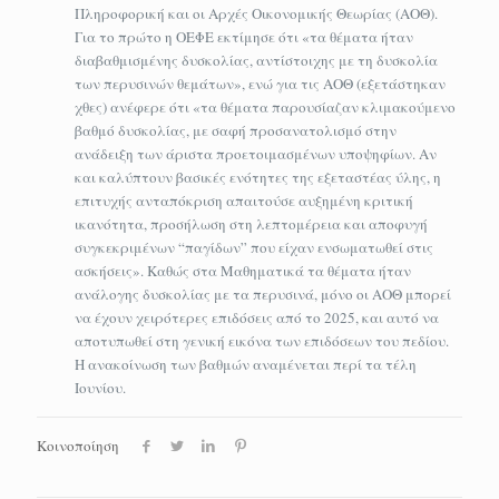
Πληροφορική και οι Αρχές Οικονομικής Θεωρίας (ΑΟΘ).
Για το πρώτο η ΟΕΦΕ εκτίμησε ότι «τα θέματα ήταν
διαβαθμισμένης δυσκολίας, αντίστοιχης με τη δυσκολία
των περυσινών θεμάτων», ενώ για τις ΑΟΘ (εξετάστηκαν
χθες) ανέφερε ότι «τα θέματα παρουσίαζαν κλιμακούμενο
βαθμό δυσκολίας, με σαφή προσανατολισμό στην
ανάδειξη των άριστα προετοιμασμένων υποψηφίων. Αν
και καλύπτουν βασικές ενότητες της εξεταστέας ύλης, η
επιτυχής ανταπόκριση απαιτούσε αυξημένη κριτική
ικανότητα, προσήλωση στη λεπτομέρεια και αποφυγή
συγκεκριμένων “παγίδων” που είχαν ενσωματωθεί στις
ασκήσεις». Καθώς στα Μαθηματικά τα θέματα ήταν
ανάλογης δυσκολίας με τα περυσινά, μόνο οι ΑΟΘ μπορεί
να έχουν χειρότερες επιδόσεις από το 2025, και αυτό να
αποτυπωθεί στη γενική εικόνα των επιδόσεων του πεδίου.
Η ανακοίνωση των βαθμών αναμένεται περί τα τέλη
Ιουνίου.
Κοινοποίηση