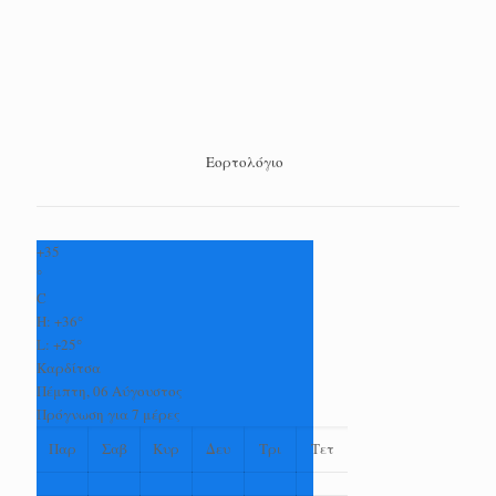
Εορτολόγιο
+
35
°
C
H:
+
36°
L:
+
25°
Καρδίτσα
Πέμπτη, 06 Αύγουστος
Πρόγνωση για 7 μέρες
Παρ
Σαβ
Κυρ
Δευ
Τρι
Τετ