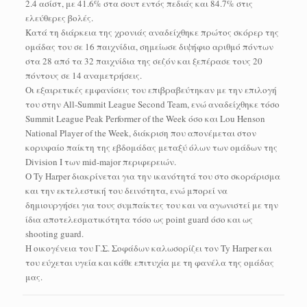
2.4 ασίστ, με 41.6% στα σουτ εντός πεδιάς και 84.7% στις
ελεύθερες βολές.
Κατά τη διάρκεια της χρονιάς αναδείχθηκε πρώτος σκόρερ της
ομάδας του σε 16 παιχνίδια, σημείωσε διψήφιο αριθμό πόντων
στα 28 από τα 32 παιχνίδια της σεζόν και ξεπέρασε τους 20
πόντους σε 14 αναμετρήσεις.
Οι εξαιρετικές εμφανίσεις του επιβραβεύτηκαν με την επιλογή
του στην All-Summit League Second Team, ενώ αναδείχθηκε τόσο
Summit League Peak Performer of the Week όσο και Lou Henson
National Player of the Week, διάκριση που απονέμεται στον
κορυφαίο παίκτη της εβδομάδας μεταξύ όλων των ομάδων της
Division I των mid-major περιφερειών.
Ο Ty Harper διακρίνεται για την ικανότητά του στο σκοράρισμα
και την εκτελεστική του δεινότητα, ενώ μπορεί να
δημιουργήσει για τους συμπαίκτες του και να αγωνιστεί με την
ίδια αποτελεσματικότητα τόσο ως point guard όσο και ως
shooting guard.
Η οικογένεια του Γ.Σ. Σοφάδων καλωσορίζει τον Ty Harper και
του εύχεται υγεία και κάθε επιτυχία με τη φανέλα της ομάδας
μας.