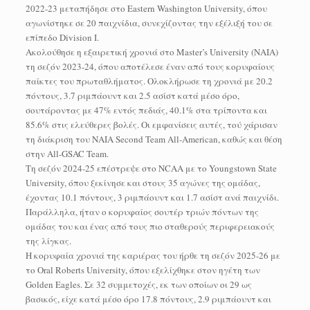
2022-23 μεταπήδησε στο Eastern Washington University, όπου
αγωνίστηκε σε 20 παιχνίδια, συνεχίζοντας την εξέλιξή του σε
επίπεδο Division I.
Ακολούθησε η εξαιρετική χρονιά στο Master’s University (NAIA)
τη σεζόν 2023-24, όπου αποτέλεσε έναν από τους κορυφαίους
παίκτες του πρωταθλήματος. Ολοκλήρωσε τη χρονιά με 20.2
πόντους, 3.7 ριμπάουντ και 2.5 ασίστ κατά μέσο όρο,
σουτάροντας με 47% εντός πεδιάς, 40.1% στα τρίποντα και
85.6% στις ελεύθερες βολές. Οι εμφανίσεις αυτές, τού χάρισαν
τη διάκριση του NAIA Second Team All-American, καθώς και θέση
στην All-GSAC Team.
Τη σεζόν 2024-25 επέστρεψε στο NCAA με το Youngstown State
University, όπου ξεκίνησε και στους 35 αγώνες της ομάδας,
έχοντας 10.1 πόντους, 3 ριμπάουντ και 1.7 ασίστ ανά παιχνίδι.
Παράλληλα, ήταν ο κορυφαίος σουτέρ τριών πόντων της
ομάδας του και ένας από τους πιο σταθερούς περιφερειακούς
της λίγκας.
Η κορυφαία χρονιά της καριέρας του ήρθε τη σεζόν 2025-26 με
το Oral Roberts University, όπου εξελίχθηκε στον ηγέτη των
Golden Eagles. Σε 32 συμμετοχές, εκ των οποίων οι 29 ως
βασικός, είχε κατά μέσο όρο 17.8 πόντους, 2.9 ριμπάουντ και