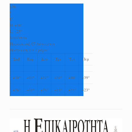
+
36
°
C
H:
+
38°
L:
+
25°
Καρδίτσα
Παρασκευή, 07 Αύγουστος
Πρόγνωση για 7 μέρες
Σαβ
Κυρ
Δευ
Τρι
Τετ
Πεμ
+
39°
+
40°
+
37°
+
39°
+
40°
+
39°
+
26°
+
26°
+
25°
+
23°
+
23°
+
23°