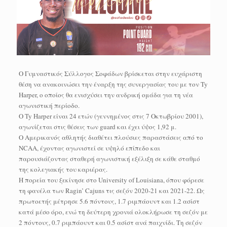
Ο Γυμναστικός Σύλλογος Σοφάδων βρίσκεται στην ευχάριστη
θέση να ανακοινώσει την έναρξη της συνεργασίας του με τον Ty
Harper, ο οποίος θα ενισχύσει την ανδρική ομάδα για τη νέα
αγωνιστική περίοδο.
Ο Ty Harper είναι 24 ετών (γεννημένος στις 7 Οκτωβρίου 2001),
αγωνίζεται στις θέσεις των guard και έχει ύψος 1,92 μ.
Ο Αμερικανός αθλητής διαθέτει πλούσιες παραστάσεις από το
NCAA, έχοντας αγωνιστεί σε υψηλό επίπεδο και
παρουσιάζοντας σταθερή αγωνιστική εξέλιξη σε κάθε σταθμό
της κολεγιακής του καριέρας.
Η πορεία του ξεκίνησε στο University of Louisiana, όπου φόρεσε
τη φανέλα των Ragin’ Cajuns τις σεζόν 2020-21 και 2021-22. Ως
πρωτοετής μέτρησε 5.6 πόντους, 1.7 ριμπάουντ και 1.2 ασίστ
κατά μέσο όρο, ενώ τη δεύτερη χρονιά ολοκλήρωσε τη σεζόν με
2 πόντους, 0.7 ριμπάουντ και 0.5 ασίστ ανά παιχνίδι. Τη σεζόν