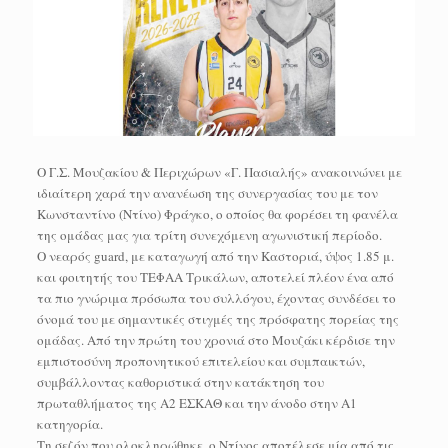
Ο Γ.Σ. Μουζακίου & Περιχώρων «Γ. Πασιαλής» ανακοινώνει με
ιδιαίτερη χαρά την ανανέωση της συνεργασίας του με τον
Κωνσταντίνο (Ντίνο) Φράγκο, ο οποίος θα φορέσει τη φανέλα
της ομάδας μας για τρίτη συνεχόμενη αγωνιστική περίοδο.
Ο νεαρός guard, με καταγωγή από την Καστοριά, ύψος 1.85 μ.
και φοιτητής του ΤΕΦΑΑ Τρικάλων, αποτελεί πλέον ένα από
τα πιο γνώριμα πρόσωπα του συλλόγου, έχοντας συνδέσει το
όνομά του με σημαντικές στιγμές της πρόσφατης πορείας της
ομάδας. Από την πρώτη του χρονιά στο Μουζάκι κέρδισε την
εμπιστοσύνη προπονητικού επιτελείου και συμπαικτών,
συμβάλλοντας καθοριστικά στην κατάκτηση του
πρωταθλήματος της Α2 ΕΣΚΑΘ και την άνοδο στην Α1
κατηγορία.
Τη σεζόν που ολοκληρώθηκε, ο Ντίνος αποτέλεσε μία από τις