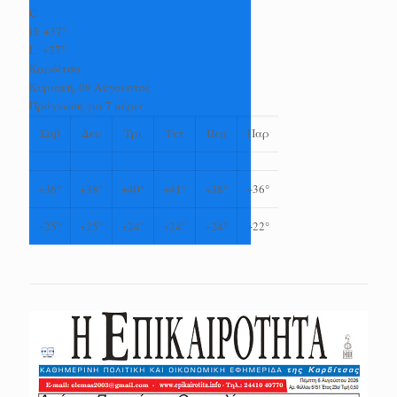
C
H:
+
37°
L:
+
27°
Καρδίτσα
Κυριακή, 09 Αύγουστος
Πρόγνωση για 7 μέρες
Σαβ
Δευ
Τρι
Τετ
Πεμ
Παρ
+
36°
+
38°
+
40°
+
41°
+
38°
+
36°
+
25°
+
25°
+
24°
+
24°
+
24°
+
22°