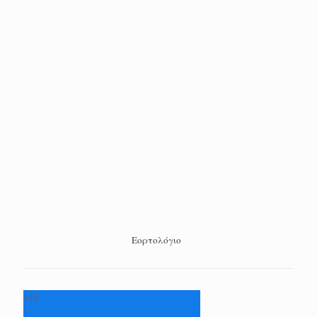
Εορτολόγιο
+
35
°