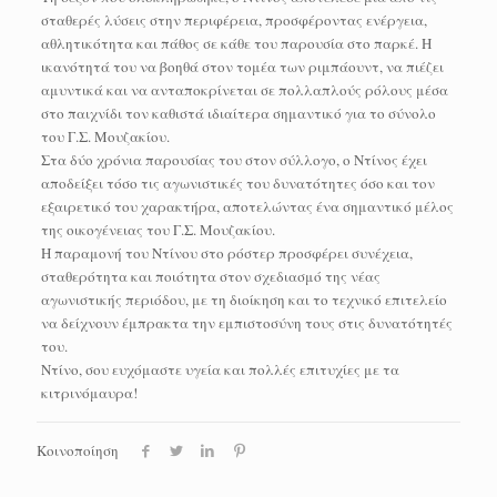
σταθερές λύσεις στην περιφέρεια, προσφέροντας ενέργεια,
αθλητικότητα και πάθος σε κάθε του παρουσία στο παρκέ. Η
ικανότητά του να βοηθά στον τομέα των ριμπάουντ, να πιέζει
αμυντικά και να ανταποκρίνεται σε πολλαπλούς ρόλους μέσα
στο παιχνίδι τον καθιστά ιδιαίτερα σημαντικό για το σύνολο
του Γ.Σ. Μουζακίου.
Στα δύο χρόνια παρουσίας του στον σύλλογο, ο Ντίνος έχει
αποδείξει τόσο τις αγωνιστικές του δυνατότητες όσο και τον
εξαιρετικό του χαρακτήρα, αποτελώντας ένα σημαντικό μέλος
της οικογένειας του Γ.Σ. Μουζακίου.
Η παραμονή του Ντίνου στο ρόστερ προσφέρει συνέχεια,
σταθερότητα και ποιότητα στον σχεδιασμό της νέας
αγωνιστικής περιόδου, με τη διοίκηση και το τεχνικό επιτελείο
να δείχνουν έμπρακτα την εμπιστοσύνη τους στις δυνατότητές
του.
Ντίνο, σου ευχόμαστε υγεία και πολλές επιτυχίες με τα
κιτρινόμαυρα!
Κοινοποίηση