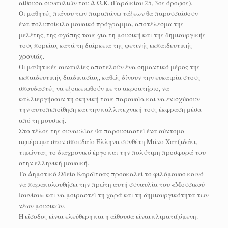
αίθουσα συναυλιών του Δ.Ω.Κ. (Γαρδικίου 25, 3ος όροφος).
Οι μαθητές πιάνου των παραπάνω τάξεων θα παρουσιάσουν
ένα πολυποίκιλο μουσικό πρόγραμμα, αποτέλεσμα της
μελέτης, της αγάπης τους για τη μουσική και της δημιουργικής
τους πορείας κατά τη διάρκεια της φετινής εκπαιδευτικής
χρονιάς.
Οι μαθητικές συναυλίες αποτελούν ένα σημαντικό μέρος της
εκπαιδευτικής διαδικασίας, καθώς δίνουν την ευκαιρία στους
σπουδαστές να εξοικειωθούν με το ακροατήριο, να
καλλιεργήσουν τη σκηνική τους παρουσία και να ενισχύσουν
την αυτοπεποίθηση και την καλλιτεχνική τους έκφραση μέσα
από τη μουσική.
Στο τέλος της συναυλίας θα παρουσιαστεί ένα σύντομο
αφιέρωμα στον σπουδαίο Έλληνα συνθέτη Μάνο Χατζιδάκι,
τιμώντας το διαχρονικό έργο και την πολύτιμη προσφορά του
στην ελληνική μουσική.
Το Δημοτικό Ωδείο Καρδίτσας προσκαλεί το φιλόμουσο κοινό
να παρακολουθήσει την πρώτη αυτή συναυλία του «Μουσικού
Ιουνίου» και να μοιραστεί τη χαρά και τη δημιουργικότητα των
νέων μουσικών.
Η είσοδος είναι ελεύθερη και η αίθουσα είναι κλιματιζόμενη.