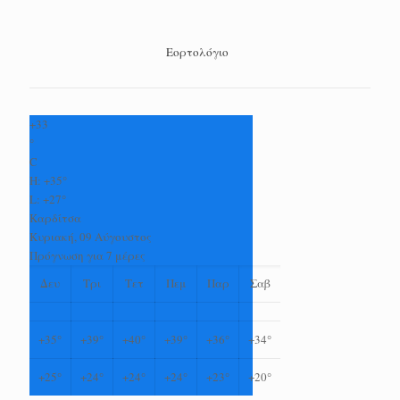
Εορτολόγιο
+
33
°
C
H:
+
35°
L:
+
27°
Καρδίτσα
Κυριακή, 09 Αύγουστος
Πρόγνωση για 7 μέρες
Δευ
Τρι
Τετ
Πεμ
Παρ
Σαβ
+
35°
+
39°
+
40°
+
39°
+
36°
+
34°
+
25°
+
24°
+
24°
+
24°
+
23°
+
20°