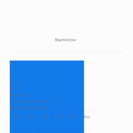
Εορτολόγιο
+
34
°
C
H:
+
35°
L:
+
25°
Καρδίτσα
Δευτέρα, 10 Αύγουστος
Πρόγνωση για 7 μέρες
Τρι
Τετ
Πεμ
Παρ
Σαβ
Κυρ