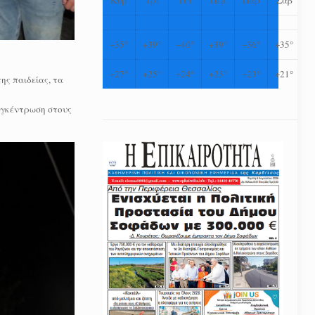
+
35°
+
39°
+
40°
+
39°
+
36°
+
35°
+
27°
+
25°
+
24°
+
23°
+
23°
+
21°
ης παιδείας, τα
υγκέντρωση στους