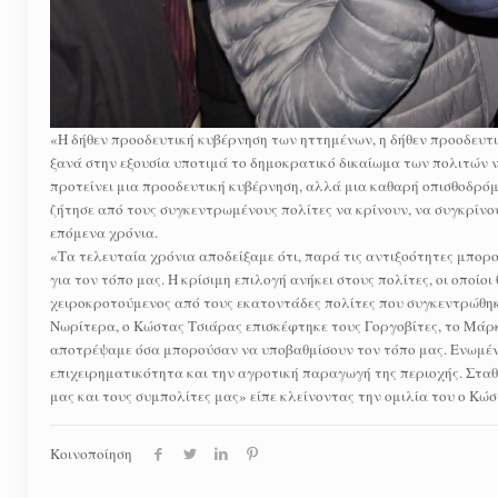
«Η δήθεν προοδευτική κυβέρνηση των ηττημένων, η δήθεν προοδευτικ
ξανά στην εξουσία υποτιμά το δημοκρατικό δικαίωμα των πολιτών να
προτείνει μια προοδευτική κυβέρνηση, αλλά μια καθαρή οπισθοδρόμη
ζήτησε από τους συγκεντρωμένους πολίτες να κρίνουν, να συγκρίνου
επόμενα χρόνια.
«Τα τελευταία χρόνια αποδείξαμε ότι, παρά τις αντιξοότητες μπορ
για τον τόπο μας. Η κρίσιμη επιλογή ανήκει στους πολίτες, οι οποί
χειροκροτούμενος από τους εκατοντάδες πολίτες που συγκεντρώθη
Νωρίτερα, ο Κώστας Τσιάρας επισκέφτηκε τους Γοργοβίτες, το Μάρκο
αποτρέψαμε όσα μπορούσαν να υποβαθμίσουν τον τόπο μας. Ενωμένο
επιχειρηματικότητα και την αγροτική παραγωγή της περιοχής. Σταθ
μας και τους συμπολίτες μας» είπε κλείνοντας την ομιλία του ο Κώ
Κοινοποίηση