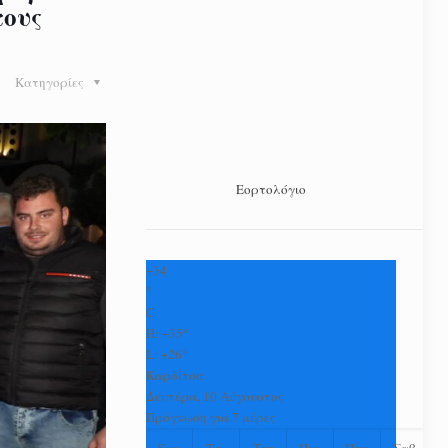
τους
Κατηγορίες
Εορτολόγιο
+
34
°
C
H:
+
35°
L:
+
26°
Καρδίτσα
Δευτέρα, 10 Αύγουστος
Πρόγνωση για 7 μέρες
Κυρ
Τρι
Τετ
Πεμ
Παρ
Σαβ