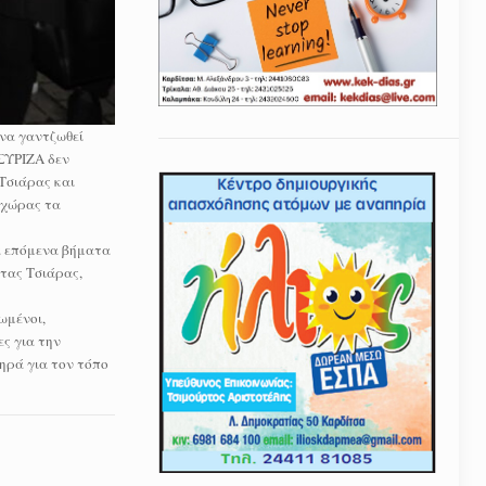
 να γαντζωθεί
 ΣΥΡΙΖΑ δεν
Τσιάρας και
 χώρας τα
τα επόμενα βήματα
στας Τσιάρας,
ωμένοι,
ς για την
ηρά για τον τόπο