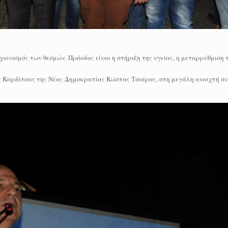
ρονισμός των θεσμών. Πρόοδος είναι η στήριξη της υγείας, η μεταρρύθμιση τ
ς Καρδίτσας της Νέας Δημοκρατίας Κώστας Τσιάρας, στη μεγάλη ανοιχτή σ