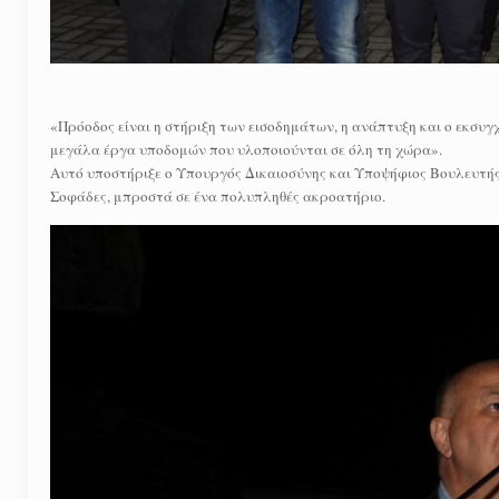
«Πρόοδος είναι η στήριξη των εισοδημάτων, η ανάπτυξη και ο εκσυγχ
μεγάλα έργα υποδομών που υλοποιούνται σε όλη τη χώρα».
Αυτό υποστήριξε ο Υπουργός Δικαιοσύνης και Υποψήφιος Βουλευτή
Σοφάδες, μπροστά σε ένα πολυπληθές ακροατήριο.