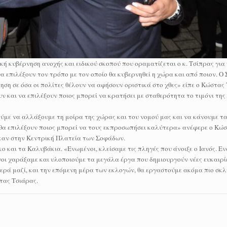
ή κυβέρνηση ανοχής και ειδικού σκοπού που οραματίζεται ο κ. Τσίπρας για
 επιλέξουν τον τρόπο με τον οποίο θα κυβερνηθεί η χώρα και από ποιον. Ο
ση σε όσα οι πολίτες θέλουν να αφήσουν οριστικά στο χθες» είπε ο Κώστας 
ν και να επιλέξουν ποιος μπορεί να κρατήσει με σταθερότητα το τιμόνι της
ούμε να αλλάξουμε τη μοίρα της χώρας και του νομού μας και να κάνουμε 
οι θα επιλέξουν ποιος μπορεί να τους εκπροσωπήσει καλύτερα» ανέφερε ο Κώ
καν στην Κεντρική Πλατεία των Σοφάδων.
 και τα Καλυβάκια. «Ενωμένοι, κλείσαμε τις πληγές που άνοιξε ο Ιανός. Εν
ι χαράξαμε και υλοποιούμε τα μεγάλα έργα που δημιουργούν νέες ευκαιρίε
ερά μαζί, και την επόμενη μέρα των εκλογών, θα εργαστούμε ακόμα πιο σκλ
στας Τσιάρας.