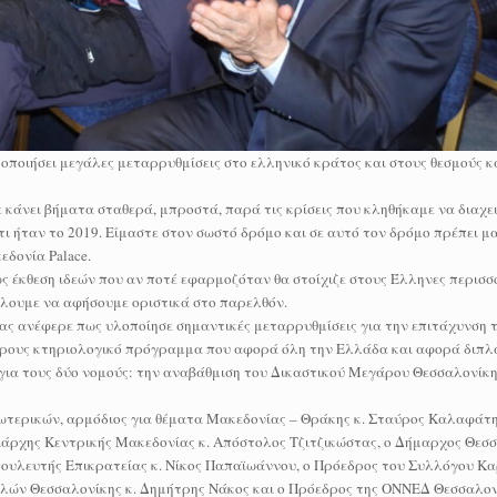
υλοποιήσει μεγάλες μεταρρυθμίσεις στο ελληνικό κράτος και στους θεσμούς κα
 κάνει βήματα σταθερά, μπροστά, παρά τις κρίσεις που κληθήκαμε να διαχε
 ήταν το 2019. Είμαστε στον σωστό δρόμο και σε αυτό τον δρόμο πρέπει μα
δονία Palace.
ς έκθεση ιδεών που αν ποτέ εφαρμοζόταν θα στοίχιζε στους Έλληνες περισσ
θέλουμε να αφήσουμε οριστικά στο παρελθόν.
ρας ανέφερε πως υλοποίησε σημαντικές μεταρρυθμίσεις για την επιτάχυνση τ
όρους κτηριολογικό πρόγραμμα που αφορά όλη την Ελλάδα και αφορά διπλ
για τους δύο νομούς: την αναβάθμιση του Δικαστικού Μεγάρου Θεσσαλονίκη
σωτερικών, αρμόδιος για θέματα Μακεδονίας – Θράκης κ. Σταύρος Καλαφάτη
ιάρχης Κεντρικής Μακεδονίας κ. Απόστολος Τζιτζικώστας, ο Δήμαρχος Θεσσ
ουλευτής Επικρατείας κ. Νίκος Παπαϊωάννου, ο Πρόεδρος του Συλλόγου Κ
λών Θεσσαλονίκης κ. Δημήτρης Νάκος και ο Πρόεδρος της ΟΝΝΕΔ Θεσσαλονί