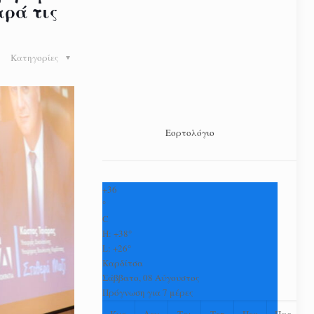
αρά τις
Κατηγορίες
Εορτολόγιο
+
36
°
C
H:
+
38°
L:
+
26°
Καρδίτσα
Σάββατο, 08 Αύγουστος
Πρόγνωση για 7 μέρες
Κυρ
Δευ
Τρι
Τετ
Πεμ
Παρ