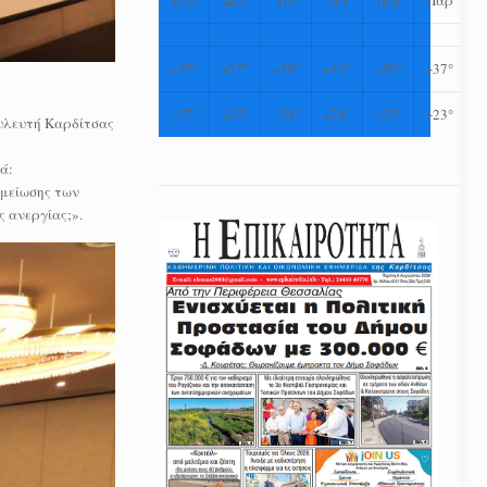
+
37°
+
37°
+
39°
+
40°
+
39°
+
37°
+
27°
+
25°
+
24°
+
24°
+
23°
+
23°
υλευτή Καρδίτσας
ά:
 μείωσης των
ς ανεργίας;».