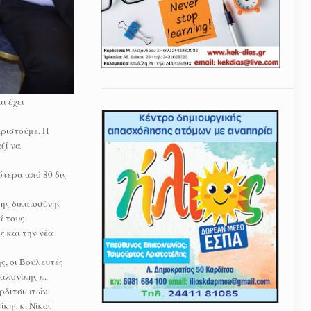
ι έχει
ιριστούμε. Η
ζί να
ότερα από 80 δις
ης δικαιοσύνης
ά τους
ς και την νέα
ς, οι Βουλευτές
αλονίκης κ.
αρδιτσιωτών
κης κ. Νίκος