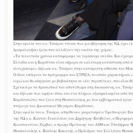
Στην ομιλία του ο κ. Τσιάρας τόνισε πως η κυβέρνηση της ΝΔ, έχει 
δρομολογήσει έργα που αλλάζουν την εικόνα της χώρας.
«Τα τελευταία χρόνια καταφέραμε να γυρίσουμε σελίδα. Και έχουμε
Ελλάδα και η Καρδίτσα είναι σήμερα σε καλύτερη κατάσταση από ότι
συνεχίσουμε» δήλωσε ο κ. Τσιάρας στην κατάμεστη αίθουσα του Μακε
Ο ίδιος επέκρινε το πρόγραμμα του ΣΥΡΙΖΑ, το οποίο χαρακτήρισε ω
ευρώ και θα οδηγούσε με βεβαιότητα σε νέες περιπέτειες, που όλοι 
Σχετικά με το προσωπικό του αποτύπωμα στη δικαιοσύνη, ο κ. Τσιά
και δήλωσε πως αφήνει πίσω του ένα πλήρως εξασφαλισμένο από π
Καρδιτσιώτες που ζουν στη Θεσσαλονίκη, με δυο εμβληματικά έργα 
πτέρυγα του Δικαστικού Μεγάρου Καρδίτσας.
Στην ομιλία του κ. Τσιάρα, απηύθυναν χαιρετισμό ο Υφυπουργός Ε
της ΝΔ κ.κ. Κώστας Γκιουλέκας και Δημήτρης Κούβελας, ο Περιφερε
Κωνσταντίνος Ζέρβας, ο πρώην Πρύτανης του ΑΠΘ και Υποψήφιος Β
Θεσσαλονίκης κ. Βασίλης Κακανής, ο Πρόεδρος του Συλλόγου Θεσσα