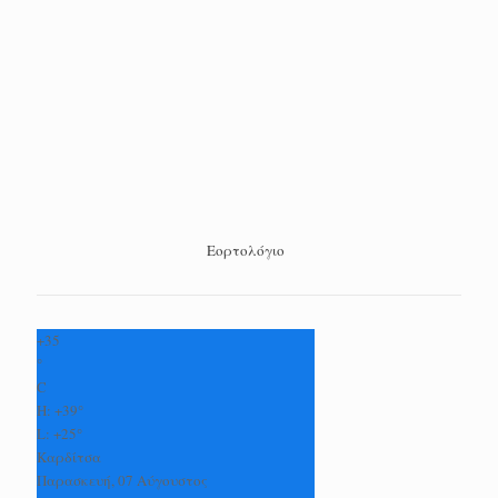
Εορτολόγιο
+
35
°
C
H:
+
39°
L:
+
25°
Καρδίτσα
Παρασκευή, 07 Αύγουστος