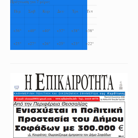
Πρόγνωση για 7 μέρες
Πεμ
Σαβ
Κυρ
Δευ
Τρι
Τετ
+
36°
+
40°
+
40°
+
37°
+
38°
+
38°
+
25°
+
27°
+
26°
+
25°
+
23°
+
22°