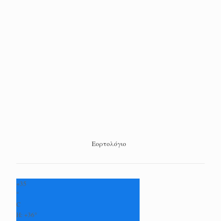
Εορτολόγιο
+
35
°
C
H:
+
36°