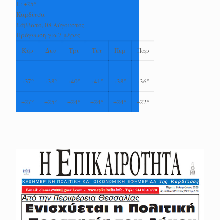
L:
+
25°
Καρδίτσα
Σάββατο, 08 Αύγουστος
Πρόγνωση για 7 μέρες
Κυρ
Δευ
Τρι
Τετ
Πεμ
Παρ
+
37°
+
38°
+
40°
+
41°
+
38°
+
36°
+
27°
+
25°
+
24°
+
24°
+
24°
+
22°