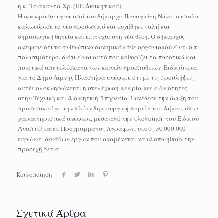
η κ. Τσιαμαντά Χρ. (ΠΕ Διοικητικού).
Η ορκωμοσία έγινε από τον δήμαρχο Παναγιώτη Νάνο, ο οποίος
καλωσόρισε το νέο προσωπικό και ευχήθηκε καλή και
δημιουργική θητεία και επιτυχία στη νέα θέση. Ο δήμαρχος
ανέφερε ότι το ανθρώπινο δυναμικό κάθε οργανισμού είναι ό,τι
πολυτιμότερο, διότι είναι αυτό που καθορίζει τα ποσοτικά και
ποιοτικά αποτελέσματα των κοινών προσπαθειών. Ειδικότερα,
για το Δήμο Λίμνης Πλαστήρα ανέφερε ότι με τις προσλήψεις
αυτές ολοκληρώνεται η στελέχωση με κρίσιμες ειδικότητες
στην Τεχνική και Διοικητική Υπηρεσία. Συνέδεσε την άφιξη του
προσωπικού με την πλέον δημιουργική πορεία του Δήμου, όπως
χαρακτηριστικά ανέφερε, μέσα από την υλοποίηση του Ειδικού
Αναπτυξιακού Προγράμματος Αγράφων, ύψους 30.000.000
ευρώ και δεκάδων έργων που αναμένεται να υλοποιηθούν την
προσεχή 5ετία.
Κοινοποίηση
Σχετικά Άρθρα