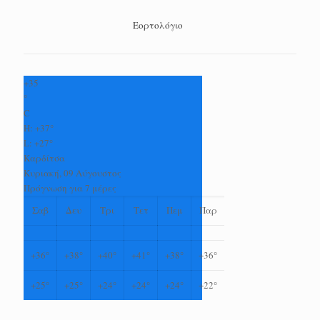
Εορτολόγιο
+
35
°
C
H:
+
37°
L:
+
27°
Καρδίτσα
Κυριακή, 09 Αύγουστος
Πρόγνωση για 7 μέρες
Σαβ
Δευ
Τρι
Τετ
Πεμ
Παρ
+
36°
+
38°
+
40°
+
41°
+
38°
+
36°
+
25°
+
25°
+
24°
+
24°
+
24°
+
22°