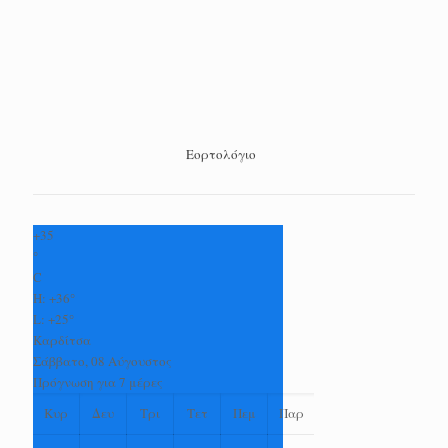
Εορτολόγιο
+
35
°
C
H:
+
36°
L:
+
25°
Καρδίτσα
Σάββατο, 08 Αύγουστος
Πρόγνωση για 7 μέρες
Κυρ
Δευ
Τρι
Τετ
Πεμ
Παρ