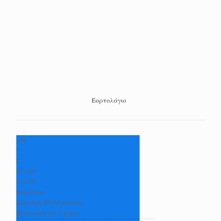
Εορτολόγιο
+
34
°
C
H:
+
35°
L:
+
27°
Καρδίτσα
Κυριακή, 09 Αύγουστος
Πρόγνωση για 7 μέρες