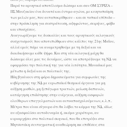
Παρά το αρνητικό αποτέλεσμα δώσαμε και σαν ΟΜ ΣΥΡΙΖΑ –
ΠΣ Μουζακίου ένα δυνατό και έντιμο αγώνα, με κινητοποίηση
των μελών μας, που ανταποκρίθηκαν – και σε τοπικό επίπεδο –
στην πρόσκληση για συστράτευση, αψηφώντας, σειρήνες, φόβο
και υποσχέσεις.
Αναγνωρίζουμε τις δυσκολίες και τους αρνητικούς εκλογικούς
συσχετισμούς που αποτυπώθηκαν στις κάλπες της 21ης Μαΐου,
αλλά εμείς πάμε να αναμετρηθούμε με τη δεξιά και να
διεκδικήσουμε κάθε ψήφο. Και στη νέα εκλογική μάχη θα
δώσουμε όλες μας τις δυνάμεις, ώστε να αποτρέψουμε τη ΝΔ να
εφαρμόσει την πολιτική της για νέα λιτότητα. Μοναδικό μας
μέτωπο η δεξιά και οι πολιτικές της.
Ήδη βγαίνουν στη φόρα δημοσιεύματα για συμφωνίες της
κυβέρνησης της ΝΔ με ευρωπαϊκά θεσμικά όργανα για μη
αύξηση μισθών, μη ξεπάγωμα τριετιών, μείωση δαπανών,
κατάργηση επιδότησης στην ενέργεια, αύξηση εισφορών
ελεύθερων επαγγελματιών και αυτοαπασχολούμενων, κ.λ.π..
Μέτρα που είναι σίγουρο ότι θα λάβει το κόμμα της ΝΔ, ιδίως
αν εξασφαλίσει αυτοδυναμία ή, ακόμα χειρότερα, αν
κυριαρχήσει στο πολιτικό σκηνικό, που θα επιτρέψει στο
Μητσοτάκη συνταγματική αναθεώρηση mε επιθέσεις στα