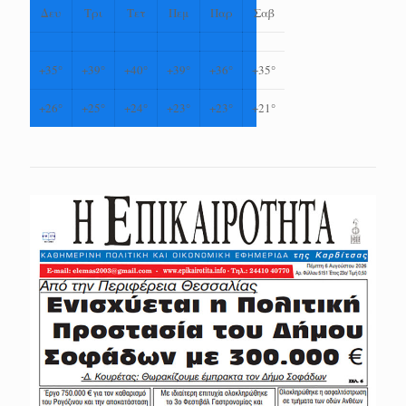
Δευ
Τρι
Τετ
Πεμ
Παρ
Σαβ
+
35°
+
39°
+
40°
+
39°
+
36°
+
35°
+
26°
+
25°
+
24°
+
23°
+
23°
+
21°