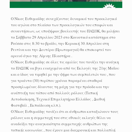
O Νίκος Ευθυμιάδης συνεχίζοντας δυναμικά τον προεκλογικό
του αγώνα στο πλαίσιο των προεκλογικών του επαφών και
συναντήσεων, ως υποψήφιος βουλευτής του ΠΑΣΟΚ, θα μιλήσει
το Σάββατο 29 Απριλίου 2023 στο Κοινοτικό κατάστημα στο
Ρούσσο στις 8:30 το βράδυ, την Κυριακή 30 Απριλίου στη
Ρεντίνα και την Δευτέρα (Πρωτομαγιά) θα επισκεφτεί τον
ορεινό όγκο της Λίμνης Πλαστήρα .
Ο Νίκος Ευθυμιάδης σε όλες τις ομιλίες του τονίζει την ανάγκη
το ΠΑΣΟΚ να βγει ενισχυμένο από τις Εκλογές της 21ης Μαΐου
και ο ίδιος να τιμηθεί με την ψήφο των συμπολιτών του , που
για τριάντα (30) περίπου χρόνια παραμένει σταθερά
προσηλωμένος δίνοντας τη μάχη για την πρόοδο και την
ανάπτυξη του τόπου από πολλούς ρόλους (Τοπική
Αυτοδιοίκηση, Τεχνικό Επιμελητήριο Ελλάδος , Διεθνή
Φεστιβάλ , Εκπαίδευση κλπ.).
Ο Νίκος Ευθυμιάδης τονίζει ότι οι άνθρωποι καταξιώνουν τους
ρόλους και η συμμετοχή του στις εθνικές εκλογές θέλει να
αναδείξει την αναγκαιότητα συμμετοχής ανθρώπων της
τοπικής κοινωνίας , που έχουν μια διαχρονική και πολλαπλή