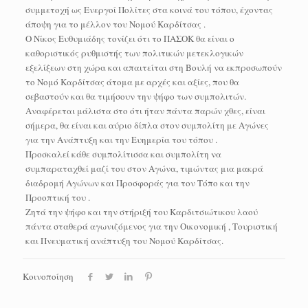
συμμετοχή ως Ενεργοί Πολίτες στα κοινά του τόπου, έχοντας
άποψη για το μέλλον του Νομού Καρδίτσας .
Ο Νίκος Ευθυμιάδης τονίζει ότι το ΠΑΣΟΚ θα είναι ο
καθοριστικός ρυθμιστής των πολιτικών μετεκλογικών
εξελίξεων στη χώρα και απαιτείται στη Βουλή να εκπροσωπούν
το Νομό Καρδίτσας άτομα με αρχές και αξίες, που θα
σεβαστούν και θα τιμήσουν την ψήφο των συμπολιτών.
Αναφέρεται μάλιστα στο ότι ήταν πάντα παρών χθες, είναι
σήμερα, θα είναι και αύριο δίπλα στον συμπολίτη με Αγώνες
για την Ανάπτυξη και την Ευημερία του τόπου .
Προσκαλεί κάθε συμπολίτισσα και συμπολίτη να
συμπαραταχθεί μαζί του στον Αγώνα, τιμώντας μια μακρά
διαδρομή Αγώνων και Προσφοράς για τον Τόπο και την
Προοπτική του .
Zητά την ψήφο και την στήριξή του Καρδιτσιώτικου λαού
πάντα σταθερά αγωνιζόμενος για την Οικονομική , Τουριστική
και Πνευματική ανάπτυξη του Νομού Καρδίτσας.
Κοινοποίηση