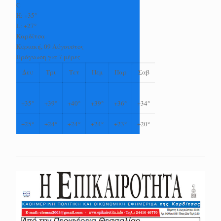
C
H:
+
35°
L:
+
27°
Καρδίτσα
Κυριακή, 09 Αύγουστος
Πρόγνωση για 7 μέρες
Δευ
Τρι
Τετ
Πεμ
Παρ
Σαβ
+
35°
+
39°
+
40°
+
39°
+
36°
+
34°
+
25°
+
24°
+
24°
+
24°
+
23°
+
20°