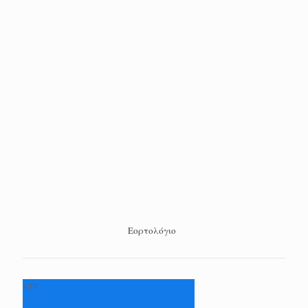
Εορτολόγιο
+
33
°