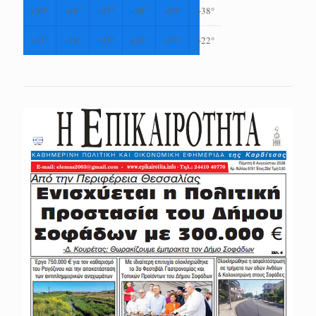
+
39°
+
40°
+
37°
+
38°
+
39°
+
38°
+
25°
+
28°
+
25°
+
24°
+
23°
+
22°