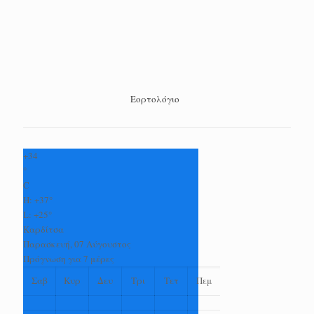
Εορτολόγιο
+
34
°
C
H:
+
37°
L:
+
25°
Καρδίτσα
Παρασκευή, 07 Αύγουστος
Πρόγνωση για 7 μέρες
Σαβ
Κυρ
Δευ
Τρι
Τετ
Πεμ