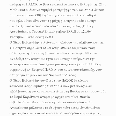
ανάγκη το ΠΑΣΟΚ να βγει ενισχυμένο από τις Εκλογές της 21ης
Μαΐου και ο ίδιος να τιμηθεί με την ψήφο των συμπολιτών του ,
που για τριάντα (30) περίπου χρόνια παραμένει σταθερά
προσηλωμένος δίνοντας τη μάχη για την πρόοδο και την
ανάπτυξη του τόπου μέσα από διάφορες θέσεις (Τοπική
Αυτοδιοίκηση, Τεχνικό Επιμελητήριο Ελλάδος , Διεθνή
Φεστιβάλ , Εκπαίδευση κλπ.).
Ο Νίκος Ευθυμιάδης μιλώντας τη γλώσσα της αλήθειας και της
τιμιότητας σημειώνει ότι οι άνθρωποι καταξιώνουν τους
ρόλους και η συμμετοχή του στις εθνικές εκλογές θέλει να
αναδείξει την αναγκαιότητα συμμετοχής ανθρώπων της
τοπικής κοινωνίας, που έχουν μια διαχρονική και πολλαπλή
συμμετοχή ως Ενεργοί Πολίτες στα κοινά του τόπου, έχοντας
άποψη για το μέλλον του Νομού Καρδίτσας .
Ο Νίκος Ευθυμιάδης τονίζει ότι το ΠΑΣΟΚ θα είναι ο
καθοριστικός ρυθμιστής των πολιτικών μετεκλογικών
εξελίξεων στη χώρα και απαιτείται στη Βουλή να εκπροσωπούν
το Νομό Καρδίτσας άτομα με αρχές και αξίες, που θα
σεβαστούν και θα τιμήσουν την ψήφο των συμπολιτών.
Αναφέρεται μάλιστα στο ότι ήταν πάντα παρών χθες, είναι
σήμερα, θα είναι και αύριο δίπλα στον συμπολίτη με Αγώνες