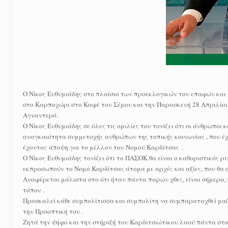
O Νίκος Ευθυμιάδης στο πλαίσιο των προεκλογικών του επαφών και
στο Καρποχώρι στο Καφέ του Σέμου και την Παρασκευή 28 Απριλ
Αγναντερό.
Ο Νίκος Ευθυμιάδης σε όλες τις ομιλίες του τονίζει ότι οι άνθρωποι 
αναγκαιότητα συμμετοχής ανθρώπων της τοπικής κοινωνίας , που έχ
έχοντας άποψη για το μέλλον του Νομού Καρδίτσας .
Ο Νίκος Ευθυμιάδης τονίζει ότι το ΠΑΣΟΚ θα είναι ο καθοριστικός 
εκπροσωπούν το Νομό Καρδίτσας άτομα με αρχές και αξίες, που θα 
Αναφέρεται μάλιστα στο ότι ήταν πάντα παρών χθες, είναι σήμερα, 
τόπου .
Προσκαλεί κάθε συμπολίτισσα και συμπολίτη να συμπαραταχθεί μαζ
την Προοπτική του .
Zητά την ψήφο και την στήριξή του Καρδιτσιώτικου λαού πάντα στα