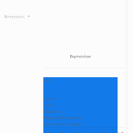
Κατηγορίες
Εορτολόγιο
+
37
°
C
H:
+
38°
L:
+
27°
Καρδίτσα
Κυριακή, 09 Αύγουστος
Πρόγνωση για 7 μέρες
Δευ
Τρι
Τετ
Πεμ
Παρ
Σαβ