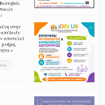
 Φεστιβάλ
οπικών
υ
μένη στην
 απέδειξε
εν αποτελεί
 μνήμη,
τητα.»
ότερα