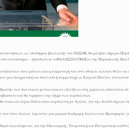
 συναντήσεων, ως υποψήφιος βουλευτής του ΠΑΣΟΚ, θα μιλήσει σήμερα Πέμπ
ίου στο κατάστημα – ψητοπωλείο <<ΘΑΛΑΣΣΟΛΥΚΟΣ>> της Παρασκευής Καλ
καταξιώνουν τους ρόλους και η συμμετοχή του στις εθνικές εκλογές θέλει να 
ουν μια διαχρονική και πολλαπλή συμμετοχή ως Ενεργοί Πολίτες στα κοινά
ρυθμιστής των πολιτικών μετεκλογικών εξελίξεων στη χώρα και απαιτείται σ
σεβαστούν και θα τιμήσουν την ψήφο των συμπολιτών.
θα είναι και αύριο δίπλα στον συμπολίτη με Αγώνες για την Ανάπτυξη και τ
ί του στον Αγώνα, τιμώντας μια μακρά διαδρομή Αγώνων και Προσφοράς γι
θερά αγωνιζόμενος για την Οικονομική , Τουριστική και Πνευματική ανάπτ