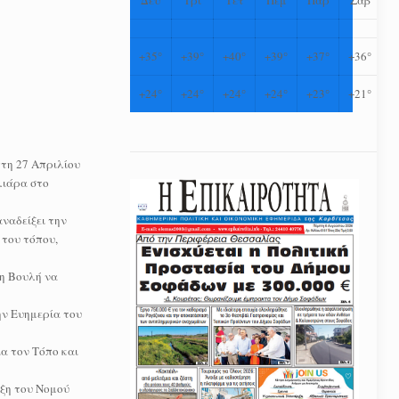
+
35°
+
39°
+
40°
+
39°
+
37°
+
36°
+
24°
+
24°
+
24°
+
24°
+
23°
+
21°
τη 27 Απριλίου
λιάρα στο
αναδείξει την
 του τόπου,
τη Βουλή να
ην Ευημερία του
α τον Τόπο και
υξη του Νομού