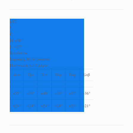
+
37
°
C
H:
+
38°
L:
+
27°
Καρδίτσα
Κυριακή, 09 Αύγουστος
Πρόγνωση για 7 μέρες
Δευ
Τρι
Τετ
Πεμ
Παρ
Σαβ
+
35°
+
39°
+
40°
+
39°
+
37°
+
36°
+
24°
+
24°
+
24°
+
24°
+
23°
+
21°