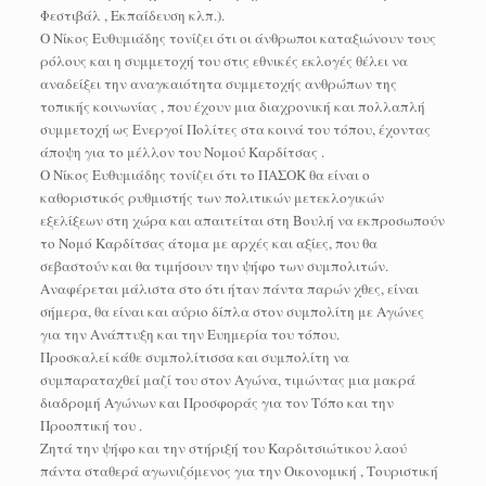
Φεστιβάλ , Εκπαίδευση κλπ.).
Ο Νίκος Ευθυμιάδης τονίζει ότι οι άνθρωποι καταξιώνουν τους
ρόλους και η συμμετοχή του στις εθνικές εκλογές θέλει να
αναδείξει την αναγκαιότητα συμμετοχής ανθρώπων της
τοπικής κοινωνίας , που έχουν μια διαχρονική και πολλαπλή
συμμετοχή ως Ενεργοί Πολίτες στα κοινά του τόπου, έχοντας
άποψη για το μέλλον του Νομού Καρδίτσας .
Ο Νίκος Ευθυμιάδης τονίζει ότι το ΠΑΣΟΚ θα είναι ο
καθοριστικός ρυθμιστής των πολιτικών μετεκλογικών
εξελίξεων στη χώρα και απαιτείται στη Βουλή να εκπροσωπούν
το Νομό Καρδίτσας άτομα με αρχές και αξίες, που θα
σεβαστούν και θα τιμήσουν την ψήφο των συμπολιτών.
Αναφέρεται μάλιστα στο ότι ήταν πάντα παρών χθες, είναι
σήμερα, θα είναι και αύριο δίπλα στον συμπολίτη με Αγώνες
για την Ανάπτυξη και την Ευημερία του τόπου.
Προσκαλεί κάθε συμπολίτισσα και συμπολίτη να
συμπαραταχθεί μαζί του στον Αγώνα, τιμώντας μια μακρά
διαδρομή Αγώνων και Προσφοράς για τον Τόπο και την
Προοπτική του .
Zητά την ψήφο και την στήριξή του Καρδιτσιώτικου λαού
πάντα σταθερά αγωνιζόμενος για την Οικονομική , Τουριστική