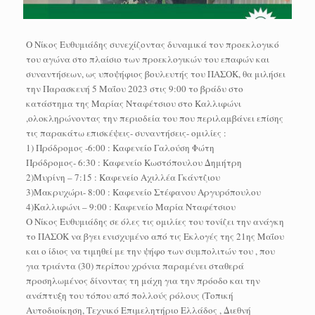
O Νίκος Ευθυμιάδης συνεχίζοντας δυναμικά τον προεκλογικό
του αγώνα στο πλαίσιο των προεκλογικών του επαφών και
συναντήσεων, ως υποψήφιος βουλευτής του ΠΑΣΟΚ, θα μιλήσει
την Παρασκευή 5 Μαΐου 2023 στις 9:00 το βράδυ στο
κατάστημα της Μαρίας Νταφέτσιου στο Καλλιφώνι
,ολοκληρώνοντας την περιοδεία του που περιλαμβάνει επίσης
τις παρακάτω επισκέψεις- συναντήσεις- ομιλίες :
1) Πρόδρομος -6:00 : Kαφενείο Γαλούση Φώτη
Πρόδρομος- 6:30 : Καφενείο Κωστόπουλου Δημήτρη
2)Μυρίνη – 7:15 : Καφενείο Αχιλλέα Γκάντζιου
3)Μακρυχώρι- 8:00 : Καφενείο Στέφανου Αργυρόπουλου
4)Καλλιφώνι – 9:00 : Καφενείο Μαρία Νταφέτσιου
Ο Νίκος Ευθυμιάδης σε όλες τις ομιλίες του τονίζει την ανάγκη
το ΠΑΣΟΚ να βγει ενισχυμένο από τις Εκλογές της 21ης Μαΐου
και ο ίδιος να τιμηθεί με την ψήφο των συμπολιτών του , που
για τριάντα (30) περίπου χρόνια παραμένει σταθερά
προσηλωμένος δίνοντας τη μάχη για την πρόοδο και την
ανάπτυξη του τόπου από πολλούς ρόλους (Τοπική
Αυτοδιοίκηση, Τεχνικό Επιμελητήριο Ελλάδος , Διεθνή