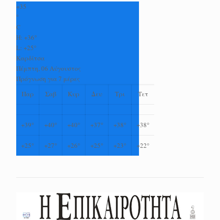
+
35
°
C
H:
+
36°
L:
+
25°
Καρδίτσα
Πέμπτη, 06 Αύγουστος
Πρόγνωση για 7 μέρες
Παρ
Σαβ
Κυρ
Δευ
Τρι
Τετ
+
39°
+
40°
+
40°
+
37°
+
38°
+
38°
+
25°
+
27°
+
26°
+
25°
+
23°
+
22°