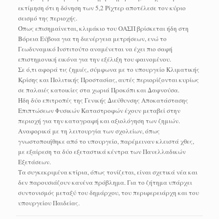
εκτίμηση ότι η δόνηση των 5,2 Ρίχτερ αποτέλεσε τον κύριο
σεισμό της περιοχής.
Όπως επισημαίνεται, κλιμάκιο του ΟΑΣΠ βρίσκεται ήδη στη
Βόρεια Εύβοια για τη διενέργεια μετρήσεων, ενώ το
Γεωδυναμικό Ινστιτούτο αναμένεται να έχει πιο σαφή
επιστημονική εικόνα για την εξέλιξη του φαινομένου.
Σε ό,τι αφορά τις ζημιές, σύμφωνα με το υπουργείο Κλιματικής
Κρίσης και Πολιτικής Προστασίας, αυτές περιορίζονται κυρίως
σε παλαιές κατοικίες στα χωριά Προκόπι και Δαφνούσα.
Ήδη δύο επιτροπές της Γενικής Διεύθυνσης Αποκατάστασης
Επιπτώσεων Φυσικών Καταστροφών έχουν μεταβεί στην
περιοχή για την καταγραφή και αξιολόγηση των ζημιών.
Αναφορικά με τη λειτουργία των σχολείων, όπως
γνωστοποιήθηκε από το υπουργείο, παρέμειναν κλειστά χθες,
με εξαίρεση τα δύο εξεταστικά κέντρα των Πανελλαδικών
Εξετάσεων.
Τα συγκεκριμένα κτίρια, όπως τονίζεται, είναι σχετικά νέα και
δεν παρουσιάζουν κανένα πρόβλημα. Για το ζήτημα υπάρχει
συντονισμός μεταξύ του δημάρχου, του περιφερειάρχη και του
υπουργείου Παιδείας.