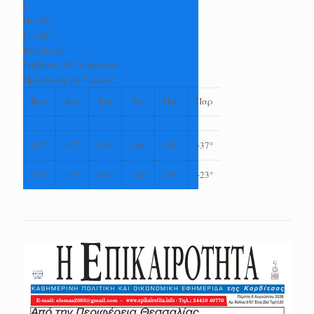
C
H:
+
38°
L:
+
26°
Καρδίτσα
Σάββατο, 08 Αύγουστος
Πρόγνωση για 7 μέρες
Κυρ
Δευ
Τρι
Τετ
Πεμ
Παρ
+
37°
+
37°
+
39°
+
40°
+
39°
+
37°
+
27°
+
25°
+
24°
+
24°
+
23°
+
23°