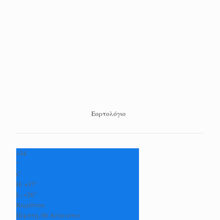
Εορτολόγιο
+
34
°
C
H:
+
37°
L:
+
26°
Καρδίτσα
Πέμπτη, 06 Αύγουστος