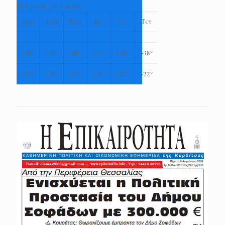
Πρόγνωση για 7 μέρες
Παρ
Σαβ
Κυρ
Δευ
Τρι
Τετ
+
38°
+
40°
+
40°
+
37°
+
38°
+
38°
+
25°
+
25°
+
25°
+
25°
+
22°
+
22°