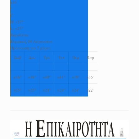
+
35
°
C
H:
+
37°
L:
+
27°
Καρδίτσα
Κυριακή, 09 Αύγουστος
Πρόγνωση για 7 μέρες
Σαβ
Δευ
Τρι
Τετ
Πεμ
Παρ
+
36°
+
38°
+
40°
+
41°
+
38°
+
36°
+
25°
+
25°
+
24°
+
24°
+
24°
+
22°