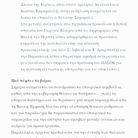
Δίκαιο της Ισχύος», όπου στους ομιλητές θα είναι και ο
Κώστας Καραμανλής (στην εκδήλωση αναμένεται να
δώσει το «παρών» ο Αντώνης Σαμαράς).
Στο μεταξύ, συζητήσεις στα πηγαδάκια προκάλεσε η διπλή
απουσία του Γιώργου Βλάχου από τις ψηφοφορίες στη
Βουλή την Πέμπτη (όπου απορρίφθηκαν οι προτάσεις
κομμάτων της αντιπολίτευσης για σύσταση
προανακριτικής για τους Σ. Λιβανό και Φ. Αραμπατζή) και
την Παρασκευή (όπου επικράτησε σφοδρή σύγκρουση ενώ
οι «γαλάζιοι» δεν ψήφισαν την πρόταση του ΠΑΣΟΚ για
τη σύσταση εξεταστικής επιτροπής για τις υποκλοπές).
Πού πέφτει το βάρος
Σήμερα αναμένεται να συνεδριάσει το υπουργικό συμβούλιο,
καθώς από την κυβέρνηση θέλουν να πατήσουν… γκάζι το
επόμενο διάστημα και να περάσουν μία σειρά νομοσχεδίων από
τη Βουλή. Έμφαση δίνεται στην υλοποίηση θετικών ρυθμίσεων
και για παράδειγμα θα παρουσιαστεί στο υπουργικό το
νομοσχέδιο για την ισότητα των αμοιβών μεταξύ γυναικών και
ανδρών για όμοια εργασία.
Παράλληλα, έρχεται τροπολογία για την ένταξη των παλαιών