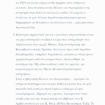
το 2023 αλλά δεν ξέρει τι θα ψηφίσει στις επόμενες
εκλογές. Στο πλαίσιο αυτό, θέλουν να περιορίσουν τη
συζήτηση περί διπλών εκλογών, καθώς ελλοχεύει ο
κίνδυνος σε μια τέτοια περίπτωση απογοητευμένοι
ψηφοφόροι να θελήσουν να στείλουν ένα… μήνυμα στην
πρώτη κάλπη.
Ιδιαίτερα σημαντικό για το «γαλάζιο» στρατόπεδο είναι
να μην επιστρέψει το βαρύ κλίμα που επικράτησε τον
Απρίλιο και στις αρχές Μαΐου. Στη συνεδρίαση της
Κοινοβουλευτικής Ομάδας που έγινε πριν από περίπου
δύο βδομάδες υπήρξαν παράπονα, ωστόσο οι τόνοι ήταν
χαμηλότεροι από ότι αναμενόταν. Ακολούθησε το
συνέδριο της ΝΔ, όπου κάποιες από τις ομιλίες- με
κυριότερη αυτή του Νίκου Δένδια-πυροδότησαν
συζητήσεις.
Στην κυβέρνηση θέλουν να επικρατήσει… νηνεμία το
επόμενο διάστημα και να μην δοθεί η εικόνα πως σε μία
περίοδο πολλαπλών προκλήσεων υπάρχει κλίμα
εσωστρέφειας. Σήμερα τα «φώτα» στρέφονται στην
εκδήλωση για την παρουσίαση του βιβλίου των Κ.
Αρβανιτόπουλου και K. Φίλη «Η Νέα Παγκόσμια Τάξη. Το