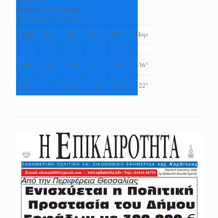
Κυριακή, 09 Αύγουστος
Πρόγνωση για 7 μέρες
Σαβ
Δευ
Τρι
Τετ
Πεμ
Παρ
+
36°
+
38°
+
40°
+
41°
+
38°
+
36°
+
25°
+
25°
+
24°
+
24°
+
24°
+
22°