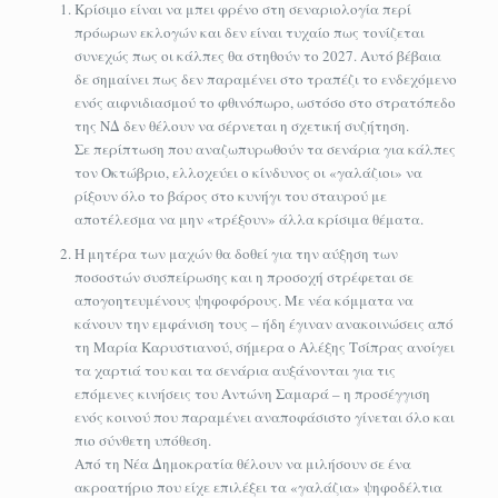
Κρίσιμο είναι να μπει φρένο στη σεναριολογία περί
πρόωρων εκλογών και δεν είναι τυχαίο πως τονίζεται
συνεχώς πως οι κάλπες θα στηθούν το 2027. Αυτό βέβαια
δε σημαίνει πως δεν παραμένει στο τραπέζι το ενδεχόμενο
ενός αιφνιδιασμού το φθινόπωρο, ωστόσο στο στρατόπεδο
της ΝΔ δεν θέλουν να σέρνεται η σχετική συζήτηση.
Σε περίπτωση που αναζωπυρωθούν τα σενάρια για κάλπες
τον Οκτώβριο, ελλοχεύει ο κίνδυνος οι «γαλάζιοι» να
ρίξουν όλο το βάρος στο κυνήγι του σταυρού με
αποτέλεσμα να μην «τρέξουν» άλλα κρίσιμα θέματα.
Η μητέρα των μαχών θα δοθεί για την αύξηση των
ποσοστών συσπείρωσης και η προσοχή στρέφεται σε
απογοητευμένους ψηφοφόρους. Με νέα κόμματα να
κάνουν την εμφάνιση τους – ήδη έγιναν ανακοινώσεις από
τη Μαρία Καρυστιανού, σήμερα ο Αλέξης Τσίπρας ανοίγει
τα χαρτιά του και τα σενάρια αυξάνονται για τις
επόμενες κινήσεις του Αντώνη Σαμαρά – η προσέγγιση
ενός κοινού που παραμένει αναποφάσιστο γίνεται όλο και
πιο σύνθετη υπόθεση.
Από τη Νέα Δημοκρατία θέλουν να μιλήσουν σε ένα
ακροατήριο που είχε επιλέξει τα «γαλάζια» ψηφοδέλτια