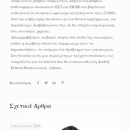
νοσηλευτών, βοηθών νοσηλευτών, οδηγών και βοηθών
ασθενοφόρων-διασωστών ΕΣΥ και ΕΚΑΒ στα βαρέα και
ανθυγιεινά (οι δυνητικά ωφελούμενοι ξεπερνούν τους 23.000).
Από την κυβέρνηση επενδύουν σε ένα θετικό αφήγημα και, για
παράδειγμα, διαβεβαιώνουν πως δε θα υπάρξει καμιά μείωση
στις συντάξεις χηρείας.
Αδιαμφισβήτητα, το βάρος πέφτει στο πεδίο της οικονομίας,
καθώς η ακρίβεια αποτελεί -σύμφωνα με όλες τις
δημοσκοπήσεις- το νούμερο ένα πρόβλημα των νοικοκυριών.
Στο πλαίσιο αυτό, μια σειρά μέτρων τρέχουν σταδιακά, ενώ
ετοιμάζεται και το πακέτο που θα ανακοινωθεί στη Διεθνή
Έκθεση Θεσσαλονίκης. (ethnos,
Κοινοποίηση
Σχετικά Άρθρα
2 Αυγούστου, 2026