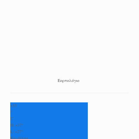
Εορτολόγιο
+
35
°
C
H:
+
37°
L:
+
27°
Καρδίτσα