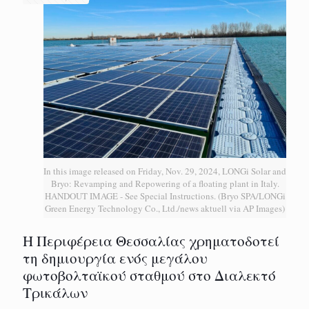
In this image released on Friday, Nov. 29, 2024, LONGi Solar and
Bryo: Revamping and Repowering of a floating plant in Italy.
HANDOUT IMAGE - See Special Instructions. (Bryo SPA/LONGi
Green Energy Technology Co., Ltd./news aktuell via AP Images)
H Περιφέρεια Θεσσαλίας χρηματοδοτεί
τη δημιουργία ενός μεγάλου
φωτοβολταϊκού σταθμού στο Διαλεκτό
Τρικάλων