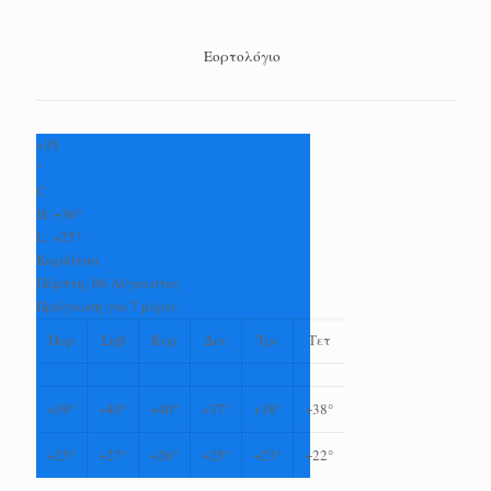
Εορτολόγιο
+
35
°
C
H:
+
36°
L:
+
25°
Καρδίτσα
Πέμπτη, 06 Αύγουστος
Πρόγνωση για 7 μέρες
Παρ
Σαβ
Κυρ
Δευ
Τρι
Τετ
+
39°
+
40°
+
40°
+
37°
+
38°
+
38°
+
25°
+
27°
+
26°
+
25°
+
23°
+
22°