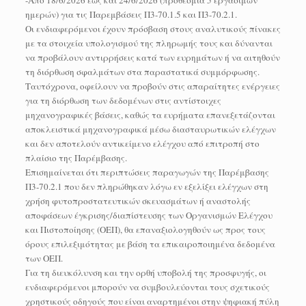
-Από 18/6/2026 έως και 24/6/2026 (προθεσμία 5 εργασίμων
ημερών) για τις Παρεμβάσεις Π3-70.1.5 και Π3-70.2.1.
Οι ενδιαφερόμενοι έχουν πρόσβαση στους αναλυτικούς πίνακες
με τα στοιχεία υπολογισμού της πληρωμής τους και δύνανται
να προβάλουν αντιρρήσεις κατά των ευρημάτων ή να αιτηθούν
τη διόρθωση σφαλμάτων στα παραστατικά συμμόρφωσης.
Ταυτόχρονα, οφείλουν να προβούν στις απαραίτητες ενέργειες
για τη διόρθωση των δεδομένων στις αντίστοιχες
μηχανογραφικές βάσεις, καθώς τα ευρήματα επανεξετάζονται
αποκλειστικά μηχανογραφικά μέσω διασταυρωτικών ελέγχων
και δεν αποτελούν αντικείμενο ελέγχου από επιτροπή στο
πλαίσιο της Παρέμβασης.
Επισημαίνεται ότι περιπτώσεις παραγωγών της Παρέμβασης
Π3-70.2.1 που δεν πληρώθηκαν λόγω εν εξελίξει ελέγχων στη
χρήση φυτοπροστατευτικών σκευασμάτων ή αναστολής
αποφάσεων έγκρισης/διαπίστευσης των Οργανισμών Ελέγχου
και Πιστοποίησης (ΟΕΠ), θα επαναξιολογηθούν ως προς τους
όρους επιλεξιμότητας με βάση τα επικαιροποιημένα δεδομένα
των ΟΕΠ.
Για τη διευκόλυνση και την ορθή υποβολή της προσφυγής, οι
ενδιαφερόμενοι μπορούν να συμβουλεύονται τους σχετικούς
χρηστικούς οδηγούς που είναι αναρτημένοι στην ψηφιακή πύλη