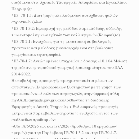
οριζόμενα στις σχετικές Υπουργικές Αποφάσεις και Εγκυκλίους
Πληρωμής:
*Π3 -70-1.5: Διατήρηση απειλούμενων αυτόχθονων φυλών
αγροτικών ζώων.
*Π3-70-1.3.2: Εφαρμογή της μεθόδου παρεμπόδισης σύζευξης
των εντομολογικών εχθρών των καλλιεργειών (Κομφούζιο).
*Π3-70-2.1: Ενισχύσεις για τη μετατροπή σε βιολογικές
πρακτικές και μεθόδους (νεοεισερχόμενοι στη βιολογική
γεωργία και κτηνοτροφία).
*Π3-70-1.7: Ανειλημμένες υποχρεώσεις δράσης «10.1.04 Μείωση
της ρύπανσης νερού από γεωργική δραστηριότητα» του ΠΑΑ
2014-2022.
Η υποβολή της προσφυγής πραγματοποιείται μέσω των
αντίστοιχων Πληροφοριακών Συστημάτων με τη χρήση των
προσωπικών κωδικών των παραγωγών, στην ψηφιακή πύλη
myAADE (myaade.gov.gr), ακολουθώντας τη διαδρομή:
Εφαρμογές > Λοιπές Υπηρεσίες > Ενδικοφανείς προσφυγές
μέτρων και παρεμβάσεων αγροτικής ενίσχυσης, εντός των
ακόλουθων προθεσμιών:
-Από 18/6/2026 έως και 1/7/2026 (προθεσμία 10 εργασίμων
ημερών) για την Παρέμβαση Π3-70.1.3.2 και την Π3-70-1.7.