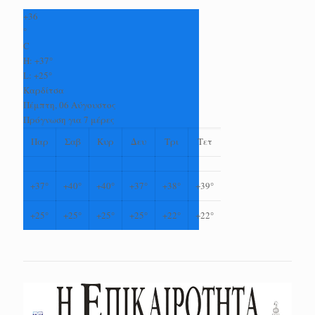
+
36
°
C
H:
+
37°
L:
+
25°
Καρδίτσα
Πέμπτη, 06 Αύγουστος
Πρόγνωση για 7 μέρες
Παρ
Σαβ
Κυρ
Δευ
Τρι
Τετ
+
37°
+
40°
+
40°
+
37°
+
38°
+
39°
+
25°
+
25°
+
25°
+
25°
+
22°
+
22°