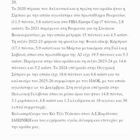
20.
Το 2020 πέρασε τον Ατλαντικό και η πρώτη του ομάδα ήταν η
Σίμπιου με την οποία αγωνίστηκε στο πρωτάθλημα Ρουμανίας
(11.5 πόντοι, 3.8 ασίστ) και στο FIBA Europe Cup (7 πόντοι, 2.8
ασίστ). Το 2021 παρέμεινε στη Ρουμανία για τη Στεάουα
Βουκουρεστίου, με την οποία μέτρησε 15 πόντους και 4.5 ασίστ.
Τη σεζόν 2022-23 φόρεσε τη φανέλα της Φιναλνδικής Κόμπρατ
(17.1 πόντοι, 5.9 ασίστ) και το Μάρτιο μετακόμισε στη Γαλλική
Σαβουά, όπου στο πρωτάθλημα της Α2 είχε 19.5 πόντους και 5.3
ασίστ. Παρέμεινε στην ίδια ομάδα και τη σεζόν 2023-24 με 14.6
πόντους και 5.2 ασίστ. Το 2024 υπέγραψε στην Ουγγρική
Σόπρον με την οποία είχε 18.6 πόντους και 4.8 ασίστ και το
καλοκαίρι του 2025-26 συμφώνησε με τον ΠΑΟΚ, με τον οποίο
αγωνίστηκε ως το Δεκέμβριο. Στη συνέχεια υπέγραψε στην
Πολωνική Γκλίβιτσε όπου οι μέσοι όροι του ήταν 14.8 πόντοι,
3.1 ριμπάουντ, 4.8 ασίστ και 1.3 κλεψίματα σε 18 αγώνες και 30
λεπτά συμμετοχής.
Καλωσορίζουμε τον Κέι Τζέι Τζάκσον στον Α.Σ.Καρδίτσας
ΙΑΠΩΝΙΚΗ και του ευχόμαστε υγεία, δύναμη και επιτυχίες με
την ομάδα μας.