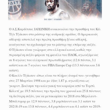
Ο Α.Σ.Καρδίτσας ΙΑΠΩΝΙΚΗ ανακοινώνει την προσθήκη του Κέι
Τζέι Τζάκσον στο ρόστερ της ανδρικής ομάδας. Ο Αμερικανός
αθλητής αποτελεί την πρώτη προσθήκη ξένου αθλητή,
ανοίγοντας το σχεδιασμό για το ρόστερ της επόμενης σεζόν.
Ο Τζάκσον είναι γνώριμος στο ελληνικό κοινό, καθώς την
περασμένη σεζόν φόρεσε τη φανέλα του ΠΑΟΚ, αγωνιζόμενος
σε 8 αγώνες του ελληνικού πρωταθλήματος (12.6 πόντοι, 3.1
ασίστ) και σε 7 αγώνες του FIBA Europe Cup (13.3 πόντοι και 3.6
ασίστ).
Ο Καελίν Τζάκσον -όπως είναι το πλήρες όνομά του- γεννήθηκε
στις 27 Μαρτίου 1998 και με ύψος 1.87 μ. αγωνίζεται ως
γκαρντ. Ξεκίνησε την κολεγιακή του καριέρα από το Τεμπλ
Κόλετζ με 19.5 πόντους την πρώτη του χρονιά και 25.8 πόντους
τη δεύτερη σεζόν, για να μετακομίσει το 2018 στο Μέριλαντ-
Μπάλτιμορ με 12.9 πόντους, 3.8 ριμπάουντ και 3.1 ασίστ το
20218-19 και 13.8 πόντους, 4.4 ριμπάουντ και 4.1 ασίστ το 2019-