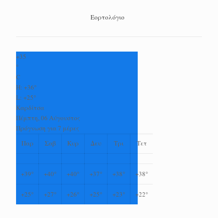
Εορτολόγιο
+
35
°
C
H:
+
36°
L:
+
25°
Καρδίτσα
Πέμπτη, 06 Αύγουστος
Πρόγνωση για 7 μέρες
Παρ
Σαβ
Κυρ
Δευ
Τρι
Τετ
+
39°
+
40°
+
40°
+
37°
+
38°
+
38°
+
25°
+
27°
+
26°
+
25°
+
23°
+
22°