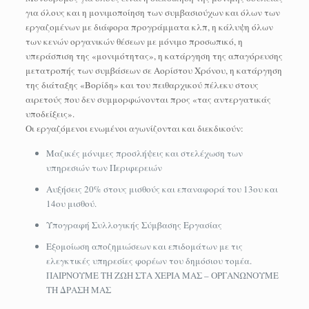
για όλους και η μονιμοποίηση των συμβασιούχων και όλων των
εργαζομένων με διάφορα προγράμματα κλπ, η κάλυψη όλων
των κενών οργανικών θέσεων με μόνιμο προσωπικό, η
υπεράσπιση της «μονιμότητας», η κατάργηση της απαγόρευσης
μετατροπής των συμβάσεων σε Αορίστου Χρόνου, η κατάργηση
της διάταξης «Βορίδη» και του πειθαρχικού πέλεκυ στους
αιρετούς που δεν συμμορφώνονται προς «τας αντεργατικάς
υποδείξεις».
Οι εργαζόμενοι ενωμένοι αγωνίζονται και διεκδικούν:
Μαζικές μόνιμες προσλήψεις και στελέχωση των
υπηρεσιών των Περιφερειών
Αυξήσεις 20% στους μισθούς και επαναφορά του 13ου και
14ου μισθού.
Υπογραφή Συλλογικής Σύμβασης Εργασίας
Εξομοίωση αποζημιώσεων και επιδομάτων με τις
ελεγκτικές υπηρεσίες φορέων του δημόσιου τομέα.
ΠΑΙΡΝΟΥΜΕ ΤΗ ΖΩΗ ΣΤΑ ΧΕΡΙΑ ΜΑΣ – ΟΡΓΑΝΩΝΟΥΜΕ
ΤΗ ΔΡΑΣΗ ΜΑΣ