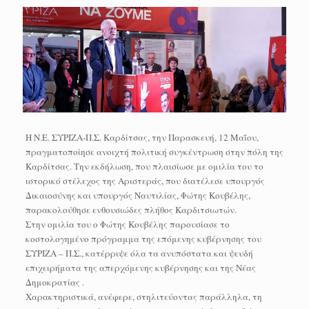
Η Ν.Ε. ΣΥΡΙΖΑ-Π.Σ. Καρδίτσας, την Παρασκευή, 12 Μαΐου,
πραγματοποίησε ανοιχτή πολιτική συγκέντρωση στην πόλη της
Καρδίτσας. Την εκδήλωση, που πλαισίωσε με ομιλία του το
ιστορικό στέλεχος της Αριστεράς, που διατέλεσε υπουργός
Δικαιοσύνης και υπουργός Ναυτιλίας, Φώτης Κουβέλης,
παρακολούθησε ενθουσιώδες πλήθος Καρδιτσιωτών.
Στην ομιλία του ο Φώτης Κουβέλης παρουσίασε το
κοστολογημένο πρόγραμμα της επόμενης κυβέρνησης του
ΣΥΡΙΖΑ – Π.Σ., κατέρριψε όλα τα ανυπόστατα και ψευδή
επιχειρήματα της απερχόμενης κυβέρνησης και της Νέας
Δημοκρατίας .
Χαρακτηριστικά, ανέφερε, στηλιτεύοντας παράλληλα, τη