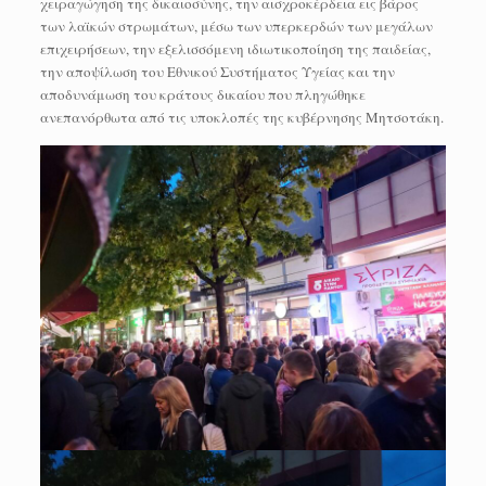
χειραγώγηση της δικαιοσύνης, την αισχροκέρδεια εις βάρος
των λαϊκών στρωμάτων, μέσω των υπερκερδών των μεγάλων
επιχειρήσεων, την εξελισσόμενη ιδιωτικοποίηση της παιδείας,
την αποψίλωση του Εθνικού Συστήματος Υγείας και την
αποδυνάμωση του κράτους δικαίου που πληγώθηκε
ανεπανόρθωτα από τις υποκλοπές της κυβέρνησης Μητσοτάκη.