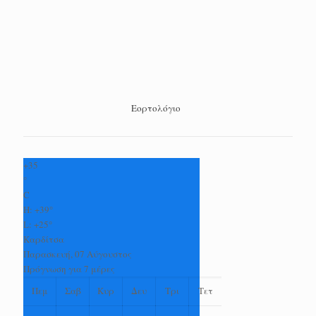
Εορτολόγιο
+
35
°
C
H:
+
39°
L:
+
25°
Καρδίτσα
Παρασκευή, 07 Αύγουστος
Πρόγνωση για 7 μέρες
Πεμ
Σαβ
Κυρ
Δευ
Τρι
Τετ