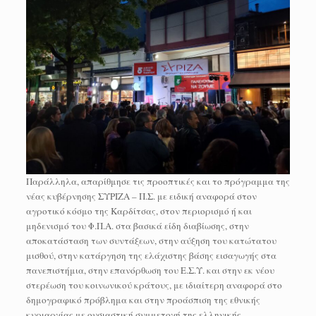
Παράλληλα, απαρίθμησε τις προοπτικές και το πρόγραμμα της
νέας κυβέρνησης ΣΥΡΙΖΑ – Π.Σ. με ειδική αναφορά στον
αγροτικό κόσμο της Καρδίτσας, στον περιορισμό ή και
μηδενισμό του Φ.Π.Α. στα βασικά είδη διαβίωσης, στην
αποκατάσταση των συντάξεων, στην αύξηση του κατώτατου
μισθού, στην κατάργηση της ελάχιστης βάσης εισαγωγής στα
πανεπιστήμια, στην επανόρθωση του Ε.Σ.Υ. και στην εκ νέου
στερέωση του κοινωνικού κράτους, με ιδιαίτερη αναφορά στο
δημογραφικό πρόβλημα και στην προάσπιση της εθνικής
κυριαρχίας με ουσιαστική συμμετοχή της ελληνικής